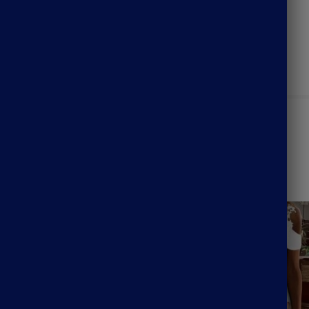
148
149
UGS :
ND
Catégorie :
Robe Champêtre Bohème