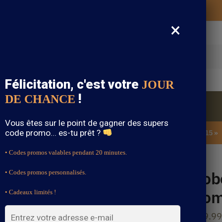
Vos vêtements bohème expédiés gratuitement
×
cherche
Félicitation, c'est votre
JOUR
!
DE CHANCE
Blouse Bohème
Bijoux Bohème
Sandale Bohème
Vous êtes sur le point de gagner des supers
code promo... es-tu prêt ?
SOLDES : -15% sur toute la boutique avec le code « BOHEME15 »
• Codes promos valables pendant 20 minutes.
gue Romantique – Grace
Rob
• Codes promos personnalisés.
Rom
• Cadeaux limités !
199.99