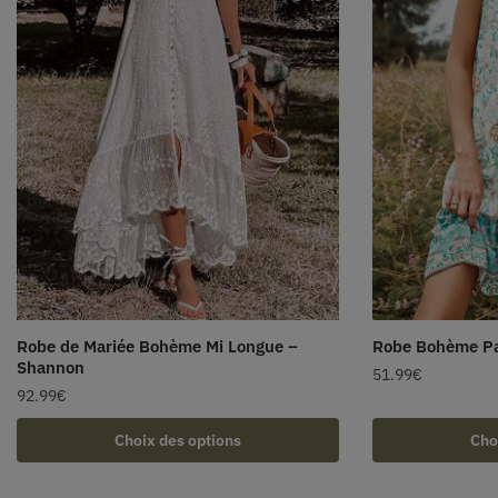
Robe de Mariée Bohème Mi Longue –
Robe Bohème Pa
Shannon
51.99
€
92.99
€
Choix des options
Cho