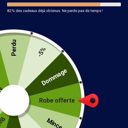
82% des cadeaux déjà obtenus. Ne perds pas de temps !
Perdu
-5%
té
Dommage
Robe offerte
!
Mince...