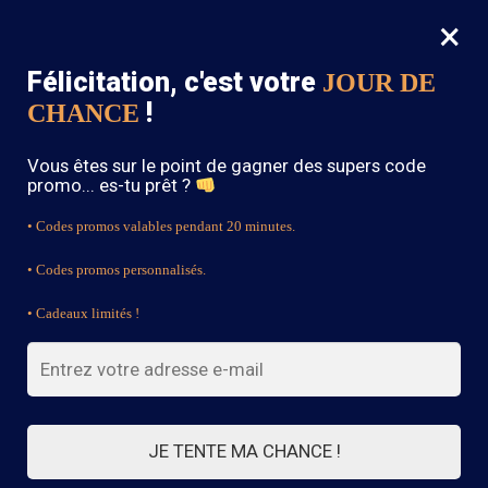
×
MENU
0
Félicitation, c'est votre
JOUR DE
SOLDES : -15% sur toute la boutique avec le code « BOHEME15 »
!
CHANCE
Accueil
/
Robe Champêtre Bohème
/
Robe Boho Chic Bohème – Apolline
Vous êtes sur le point de gagner des supers code
promo... es-tu prêt ?
• Codes promos valables pendant 20 minutes.
• Codes promos personnalisés.
• Cadeaux limités !
JE TENTE MA CHANCE !