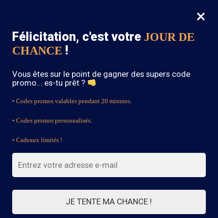
×
MENU
0
Félicitation, c'est votre
JOUR DE
SOLDES : -15% sur toute la boutique avec le code « BOHEME15 »
!
CHANCE
Accueil
/
Robe Courte Bohème
/
Robe Hippie En Jean
Vous êtes sur le point de gagner des supers code
promo... es-tu prêt ?
• Codes promos valables pendant 20 minutes.
• Codes promos personnalisés.
• Cadeaux limités !
JE TENTE MA CHANCE !