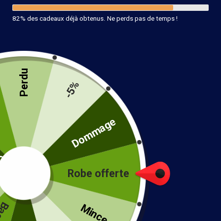
82% des cadeaux déjà obtenus. Ne perds pas de temps !
Perdu
-5%
té
Dommage
Robe offerte
!
Mince...
Robe Hippie En Jean