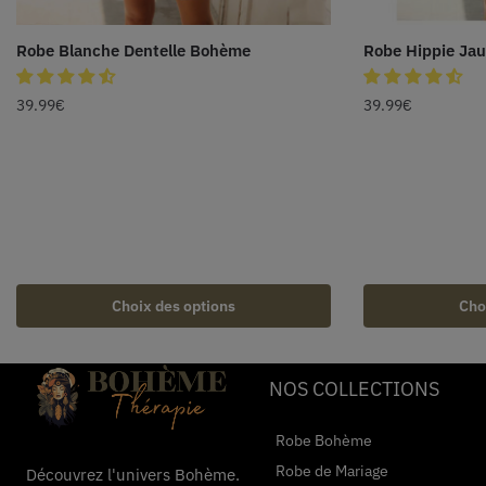
Robe Blanche Dentelle Bohème
Robe Hippie Ja
39.99
€
39.99
€
Choix des options
Cho
NOS COLLECTIONS
Robe Bohème
Robe de Mariage
Découvrez l'univers Bohème.