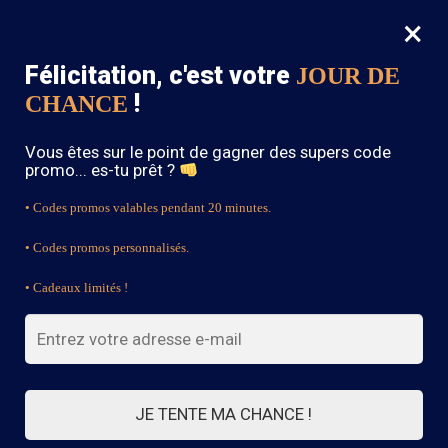
×
MENU
0
Félicitation, c'est votre
JOUR DE
SOLDES : -15% sur toute la boutique avec le code « BOHEME15 »
!
CHANCE
Accueil
/
Robe Bohème Chic
/
Robe Hippie Fashion
Vous êtes sur le point de gagner des supers code
promo... es-tu prêt ?
• Codes promos valables pendant 20 minutes.
• Codes promos personnalisés.
• Cadeaux limités !
JE TENTE MA CHANCE !