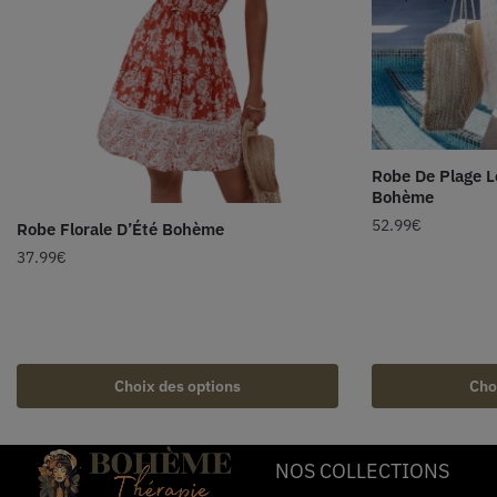
Robe De Plage L
Bohème
52.99
€
Robe Florale D’Été Bohème
37.99
€
Choix des options
Cho
NOS COLLECTIONS