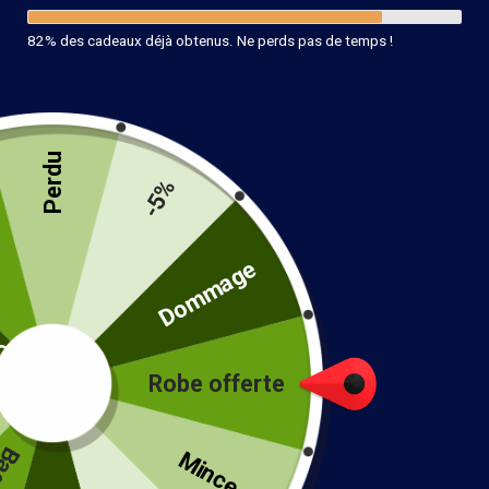
82% des cadeaux déjà obtenus. Ne perds pas de temps !
Perdu
-5%
té
Dommage
Robe offerte
!
Mince...