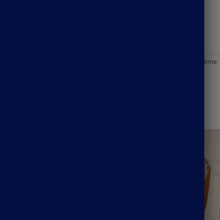
Vedettes
,
Robe Blanche Bohème
,
Robe Bohème
,
Robe Longue Bohème