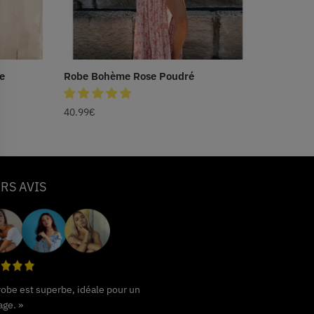
e
Robe Bohème Rose Poudré
40.99
€
RS AVIS
 robe est superbe, idéale pour un
age. »