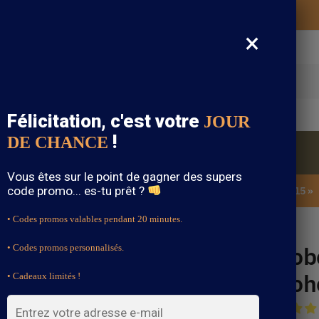
Vos vêtements bohème expédiés gratuitement
×
cherche
Félicitation, c'est votre
JOUR
!
DE CHANCE
Blouse Bohème
Bijoux Bohème
Sandale Bohème
Vous êtes sur le point de gagner des supers
code promo... es-tu prêt ?
SOLDES : -15% sur toute la boutique avec le code « BOHEME15 »
• Codes promos valables pendant 20 minutes.
e
Rob
• Codes promos personnalisés.
Boh
• Cadeaux limités !