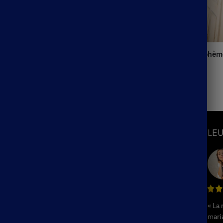
ngue Échancrée Bohème
Robe Blanche Dentelle Bohèm
39.99
€
S
INFORMATIONS
LEU
Mon Compte
Suivre ma commande
hème
Blog
ème
F.A.Q / Contact
« La
Politique de remboursement et de
hème
mari
retours