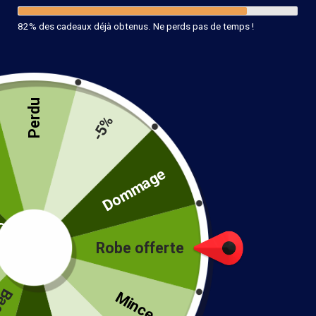
82% des cadeaux déjà obtenus. Ne perds pas de temps !
Perdu
-5%
té
Dommage
Robe offerte
!
Mince...