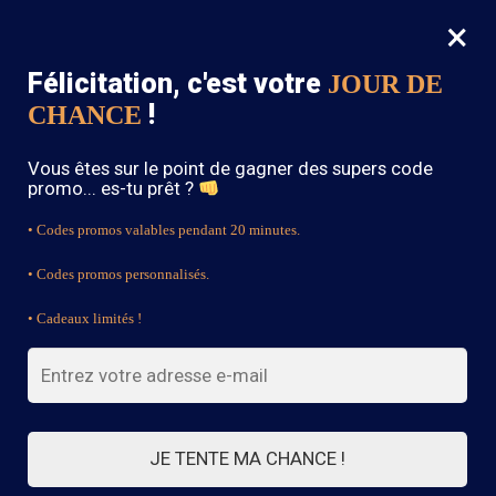
×
MENU
0
Félicitation, c'est votre
JOUR DE
SOLDES : -15% sur toute la boutique avec le code « BOHEME15 »
!
CHANCE
Accueil
/
Robe Bohème Chic
/
Robe Longue D’Été Bohème Verte
Vous êtes sur le point de gagner des supers code
promo... es-tu prêt ?
• Codes promos valables pendant 20 minutes.
• Codes promos personnalisés.
• Cadeaux limités !
JE TENTE MA CHANCE !