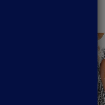
UGS :
ND
Catégorie :
Robe Champêtre Bohème