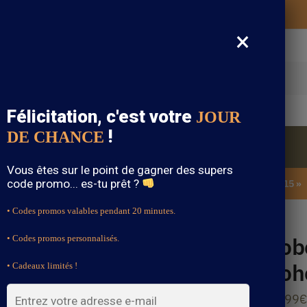
Vos vêtements bohème expédiés gratuitement
×
cherche
Félicitation, c'est votre
JOUR
!
DE CHANCE
Blouse Bohème
Bijoux Bohème
Sandale Bohème
Vous êtes sur le point de gagner des supers
code promo... es-tu prêt ?
SOLDES : -15% sur toute la boutique avec le code « BOHEME15 »
• Codes promos valables pendant 20 minutes.
due Bohème – Aimée
Rob
• Codes promos personnalisés.
Boh
• Cadeaux limités !
59.99
€