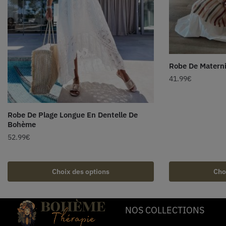
Robe De Materni
41.99
€
Robe De Plage Longue En Dentelle De
Bohème
52.99
€
Choix des options
Cho
NOS COLLECTIONS