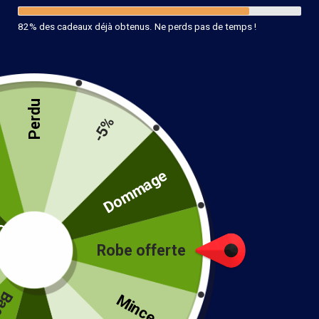
82% des cadeaux déjà obtenus. Ne perds pas de temps !
Perdu
-5%
té
Dommage
Robe offerte
!
Mince...
Robe Noire Printemps-Été