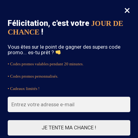
×
MENU
0
Félicitation, c'est votre
JOUR DE
SOLDES : -15% sur toute la boutique avec le code « BOHEME15 »
!
CHANCE
Accueil
/
Robe Bohème Chic
/
Robe Noire Printemps-Été
Vous êtes sur le point de gagner des supers code
promo... es-tu prêt ?
• Codes promos valables pendant 20 minutes.
• Codes promos personnalisés.
• Cadeaux limités !
JE TENTE MA CHANCE !