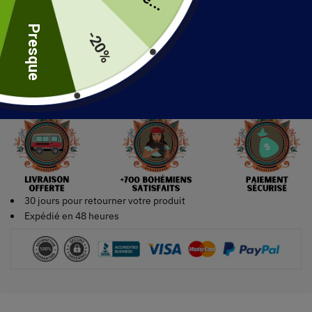
uite
Presque
-20%
Ajouter au panier
30 jours pour retourner votre produit
Expédié en 48 heures