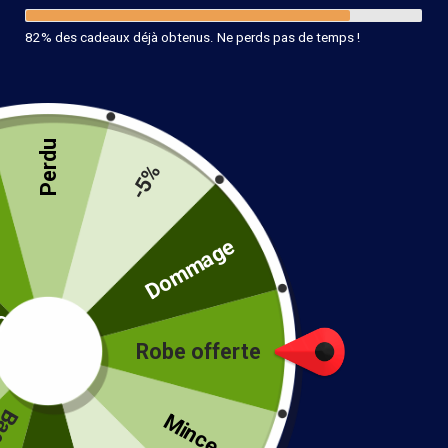
82% des cadeaux déjà obtenus. Ne perds pas de temps !
Perdu
-5%
té
Dommage
Robe Style Hippie Bohème
Robe offerte
49.99
€
!
Taille
Mince...