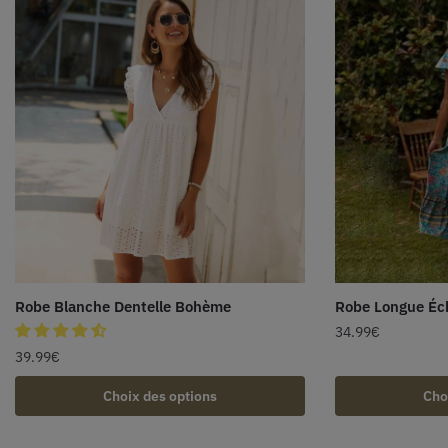
Robe Blanche Dentelle Bohème
Robe Longue Éc
34.99
€
39.99
€
Choix des options
Cho