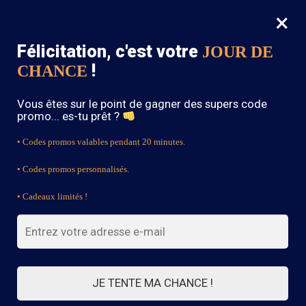
×
MENU
0
Félicitation, c'est votre
JOUR DE
SOLDES : -15% sur toute la boutique avec le code « BOHEME15 »
!
CHANCE
Accueil
/
Robe Bohème
/
Robe Style Hippie Bohème
Vous êtes sur le point de gagner des supers code
promo... es-tu prêt ?
• Codes promos valables pendant 20 minutes.
• Codes promos personnalisés.
• Cadeaux limités !
JE TENTE MA CHANCE !