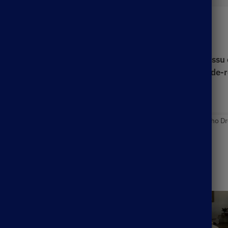
Description
e fluide
et
décolletée
. Sa coupe
décontractée
et son
tissu
acilement l’associer
avec d’autres articles de votre
garde-
uettes :
Boho Dress
,
Boho Maxi Dress
,
Boho Midi Dress
,
Green Boho Dr