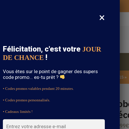
Vos vêtements bohème expédiés gratuitement
×
cherche
Félicitation, c'est votre
JOUR
!
DE CHANCE
Blouse Bohème
Bijoux Bohème
Sandale Bohème
Vous êtes sur le point de gagner des supers
code promo... es-tu prêt ?
SOLDES : -15% sur toute la boutique avec le code « BOHEME15 »
• Codes promos valables pendant 20 minutes.
colletées
Rob
• Codes promos personnalisés.
Déc
• Cadeaux limités !
41.99
€