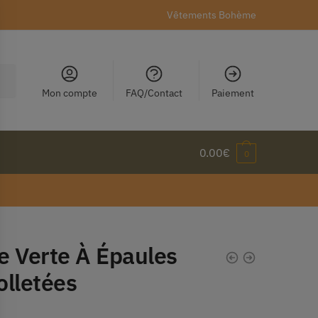
Vêtements Bohème
Mon compte
FAQ/Contact
Paiement
0.00
€
0
e Verte À Épaules
olletées