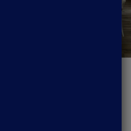
gue À Fleurs Hippie
Robe Fluide Hippie
41.99
€