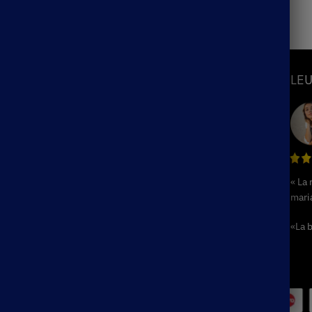
S
INFORMATIONS
LEU
Mon Compte
Suivre ma commande
hème
Blog
ème
F.A.Q / Contact
« La
Politique de remboursement et de
hème
mari
retours
e
Conditions Générales de Ventes
«La b
me
Mentions Légales
e
Plan du Site