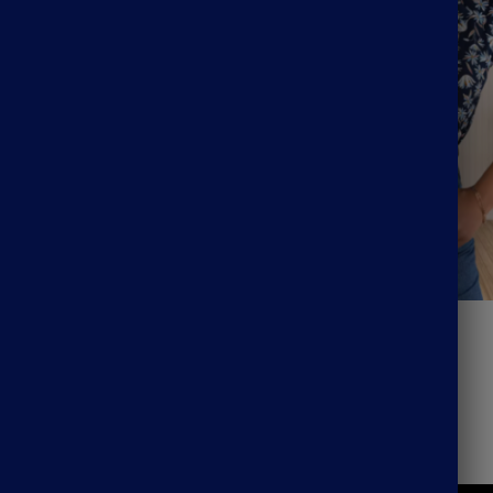
Style Bohème Chic
Tunique Bohème Bleue
32.99
€