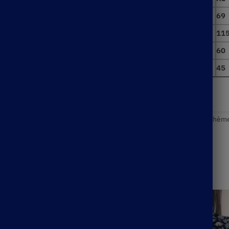
66
67
68
69
100
105
110
11
57
58
59
60
40,5
42
43,5
45
UGS :
ND
Catégorie :
Blouse Bohème
Étiquette :
Tunique Bohèm