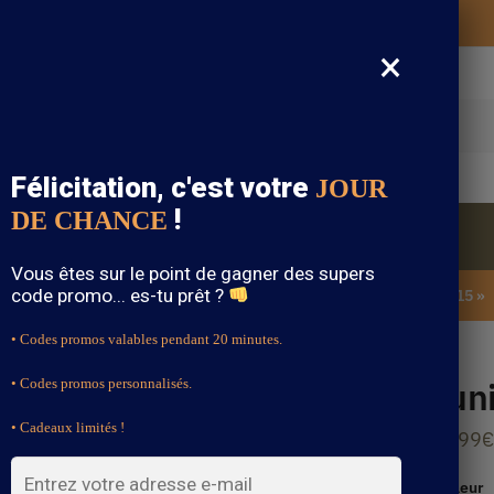
Vos vêtements bohème expédiés gratuitement
×
cherche
Félicitation, c'est votre
JOUR
!
DE CHANCE
Blouse Bohème
Bijoux Bohème
Sandale Bohème
Vous êtes sur le point de gagner des supers
code promo... es-tu prêt ?
SOLDES : -15% sur toute la boutique avec le code « BOHEME15 »
• Codes promos valables pendant 20 minutes.
Tun
• Codes promos personnalisés.
• Cadeaux limités !
29.99
€
Couleur