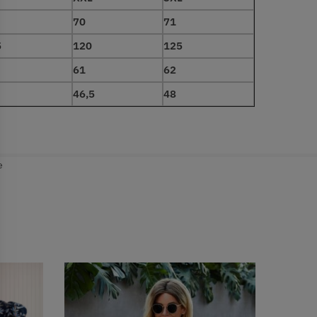
70
71
5
120
125
61
62
46,5
48
e