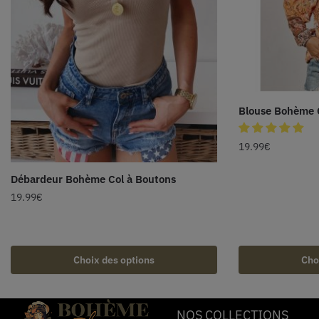
Blouse Bohème 
19.99
€
Débardeur Bohème Col à Boutons
19.99
€
Choix des options
Cho
NOS COLLECTIONS