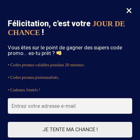
×
MENU
0
Félicitation, c'est votre
JOUR DE
SOLDES : -15% sur toute la boutique avec le code « BOHEME15 »
!
CHANCE
Accueil
/
Blouse Bohème
/
Tunique Dentelle Bohème
Vous êtes sur le point de gagner des supers code
promo... es-tu prêt ?
• Codes promos valables pendant 20 minutes.
• Codes promos personnalisés.
• Cadeaux limités !
JE TENTE MA CHANCE !