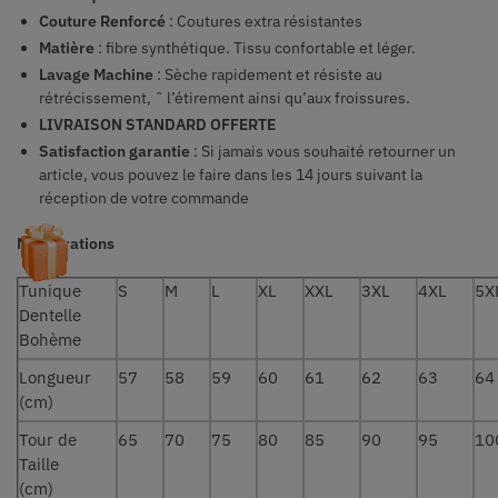
Couture Renforcé
: Coutures extra résistantes
Matière
: fibre synthétique. Tissu confortable et léger.
Lavage Machine
: Sèche rapidement et résiste au
rétrécissement, ˆ l’étirement ainsi qu’aux froissures.
LIVRAISON STANDARD OFFERTE
Satisfaction garantie
: Si jamais vous souhaité retourner un
article, vous pouvez le faire dans les 14 jours suivant la
réception de votre commande
Mensurations
Tunique
S
M
L
XL
XXL
3XL
4XL
5X
Dentelle
Bohème
Longueur
57
58
59
60
61
62
63
64
(cm)
Tour de
65
70
75
80
85
90
95
10
Taille
(cm)