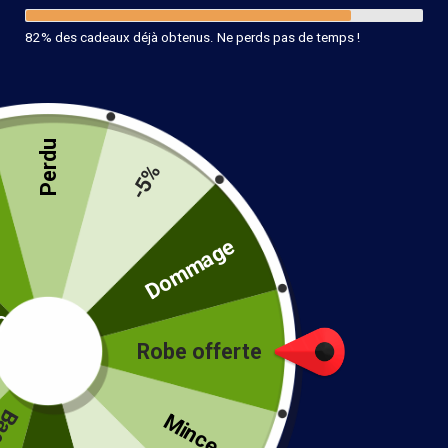
82% des cadeaux déjà obtenus. Ne perds pas de temps !
Perdu
-5%
té
Dommage
Robe offerte
!
Tunique Dentelle Bohème
Mince...
29.99
€