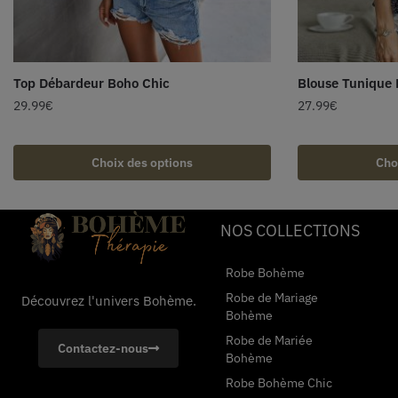
Top Débardeur Boho Chic
Blouse Tunique 
29.99
€
27.99
€
Choix des options
Cho
NOS COLLECTIONS
Robe Bohème
Robe de Mariage
Découvrez l'univers Bohème.
Bohème
Robe de Mariée
Contactez-nous
Bohème
Robe Bohème Chic