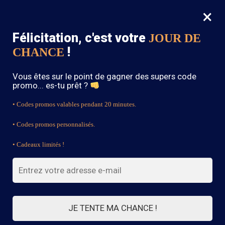
×
MENU
0
Félicitation, c'est votre
JOUR DE
SOLDES : -15% sur toute la boutique avec le code « BOHEME15 »
!
CHANCE
Accueil
/
Blouse Bohème
/
Tunique Gypsy Bohème
Vous êtes sur le point de gagner des supers code
promo... es-tu prêt ?
• Codes promos valables pendant 20 minutes.
• Codes promos personnalisés.
• Cadeaux limités !
JE TENTE MA CHANCE !