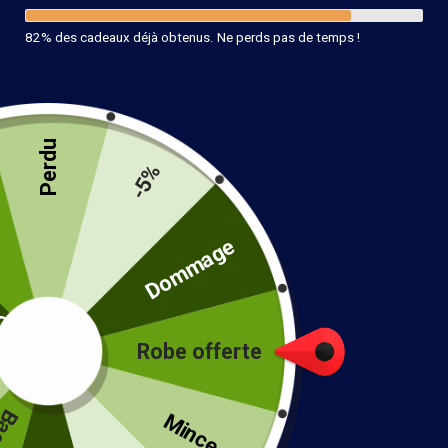
82% des cadeaux déjà obtenus. Ne perds pas de temps !
Perdu
-5%
té
Dommage
Robe offerte
!
Mince...