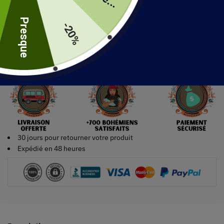
uite
Presque
-20%
Ajouter au panier
30 jours pour retourner votre produit
Expédié en 48 heures