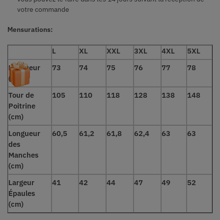
votre commande
Mensurations:
L
XL
XXL
3XL
4XL
5XL
Longueur
73
74
75
76
77
78
(cm)
Tour de
105
110
118
128
138
148
Poitrine
(cm)
Longueur
60,5
61,2
61,8
62,4
63
63
des
Manches
(cm)
Largeur
41
42
44
47
49
52
Épaules
(cm)