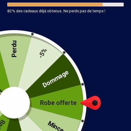
82% des cadeaux déjà obtenus. Ne perds pas de temps !
Perdu
-5%
Tunique Hippie Chic Bohème
té
Dommage
24.99
€
Couleur
Robe offerte
!
Taille
Mince...