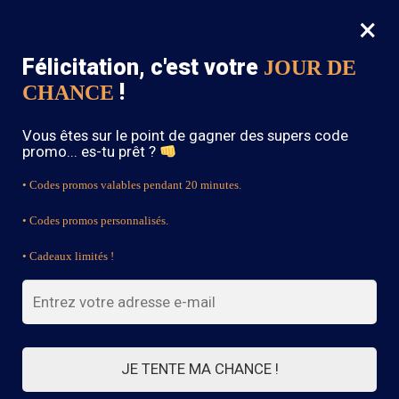
×
MENU
0
Félicitation, c'est votre
JOUR DE
SOLDES : -15% sur toute la boutique avec le code « BOHEME15 »
!
CHANCE
Accueil
/
Blouse Bohème
/
Tunique Hippie Chic Bohème
Vous êtes sur le point de gagner des supers code
promo... es-tu prêt ?
• Codes promos valables pendant 20 minutes.
• Codes promos personnalisés.
• Cadeaux limités !
JE TENTE MA CHANCE !