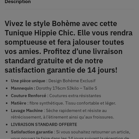
Description
Vivez le style Bohème avec cette
Tunique Hippie Chic. Elle vous rendra
somptueuse et fera jalouser toutes
vos amies. Profitez d’une livraison
standard gratuite et de notre
satisfaction garantie de 14 jours!
Une pièce unique
: Design Bohème Exclusif
Mannequin :
Dorothy 176cm 53kilo – Taille S
Couture Renforcé
: Coutures extra résistantes
Matière
: fibre synthétique. Tissu confortable et léger.
Lavage Machine
: Sèche rapidement et résiste au
rétrécissement, à l’étirement ainsi qu’aux froissures.
LIVRAISON STANDARD OFFERTE
Satisfaction garantie
: Si vous souhaitez retourner un article,
vous pouvez le faire dans les 14 jours suivant la réception de