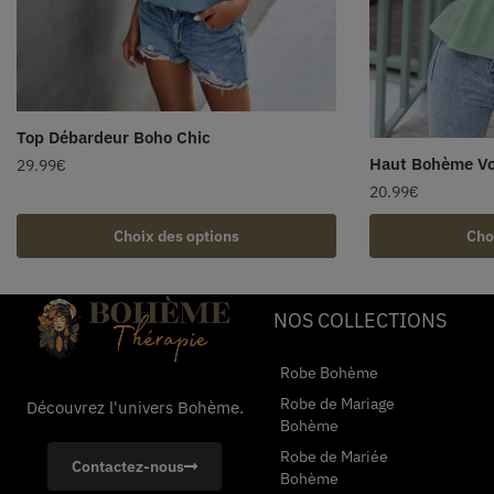
Top Débardeur Boho Chic
Haut Bohème Vo
29.99
€
20.99
€
Choix des options
Cho
NOS COLLECTIONS
Robe Bohème
Robe de Mariage
Découvrez l'univers Bohème.
Bohème
Robe de Mariée
Contactez-nous
Bohème