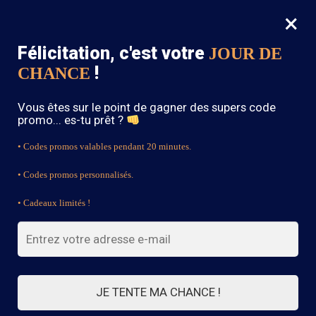
×
MENU
0
Félicitation, c'est votre
JOUR DE
SOLDES : -15% sur toute la boutique avec le code « BOHEME15 »
!
CHANCE
Accueil
/
Blouse Bohème
/
Tunique Style Bohème
Vous êtes sur le point de gagner des supers code
promo... es-tu prêt ?
• Codes promos valables pendant 20 minutes.
• Codes promos personnalisés.
• Cadeaux limités !
JE TENTE MA CHANCE !