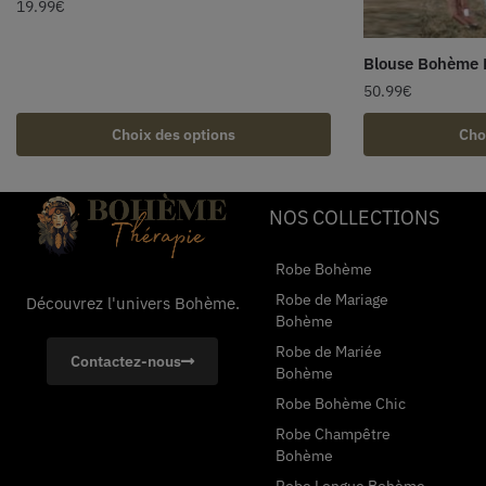
19.99
€
Blouse Bohème D
50.99
€
Choix des options
Cho
NOS COLLECTIONS
Robe Bohème
Robe de Mariage
Découvrez l'univers Bohème.
Bohème
Robe de Mariée
Contactez-nous
Bohème
Robe Bohème Chic
Robe Champêtre
Bohème