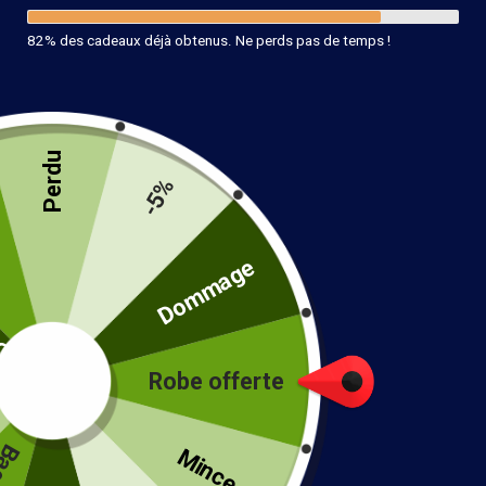
82% des cadeaux déjà obtenus. Ne perds pas de temps !
Perdu
-5%
té
Dommage
Robe offerte
!
Mince...