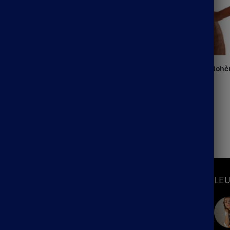
Blouse Blanche Dentelle Boh
25.99
€
ur Bohème Col à Boutons
S
INFORMATIONS
LEU
Mon Compte
Suivre ma commande
hème
Blog