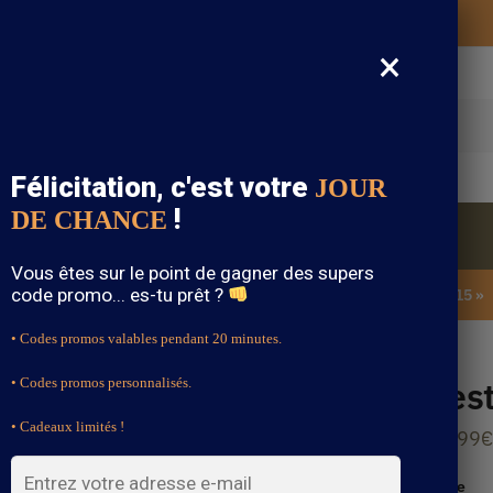
Vos vêtements bohème expédiés gratuitement
×
cherche
Félicitation, c'est votre
JOUR
!
DE CHANCE
Blouse Bohème
Bijoux Bohème
Sandale Bohème
Vous êtes sur le point de gagner des supers
code promo... es-tu prêt ?
SOLDES : -15% sur toute la boutique avec le code « BOHEME15 »
• Codes promos valables pendant 20 minutes.
Ves
• Codes promos personnalisés.
• Cadeaux limités !
34.99
€
Taille