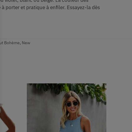
eu violet, blanc ou beige. La couleur des
 à porter et pratique à enfiler. Essayez-la dès
ut Bohème
,
New