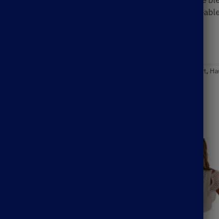
magnifique
veste pull bohème
! Vous aurez le choix entre bl
nalité. En plus d’être très à la mode, elle est très agréable
égorie :
Blouse Bohème
Étiquettes :
Blouse Bohème
,
Fondmart
,
Ha