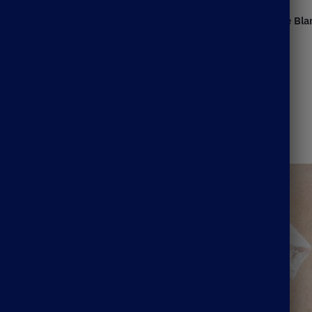
Robe De Bal De Fin D’Année Bl
53.99
€
e Bohème Blanche
e