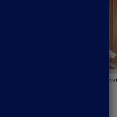
Robe De Mariage Bohème Blanc
55.99
€
n Dentelle Gitane