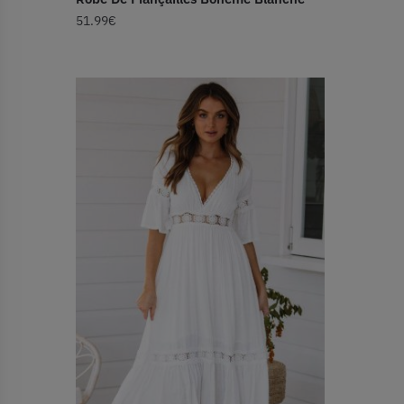
51.99
€