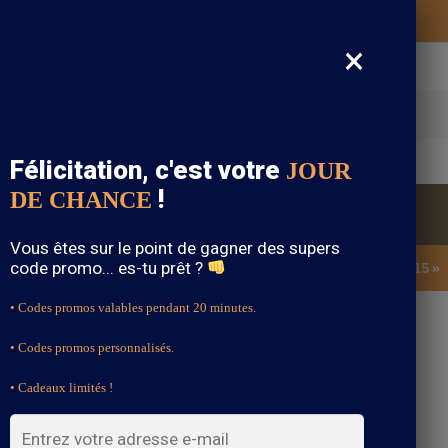
Vos vêtements bohème expédiés gratuitement
×
cherche
Félicitation, c'est votre
JOUR
!
DE CHANCE
Blouse Bohème
Bijoux Bohème
Sandale Bohème
Vous êtes sur le point de gagner des supers
code promo... es-tu prêt ?
SOLDES : -15% sur toute la boutique avec le code « BOHEME15 »
• Codes promos valables pendant 20 minutes.
• Codes promos personnalisés.
e Blanche Bohème
• Cadeaux limités !