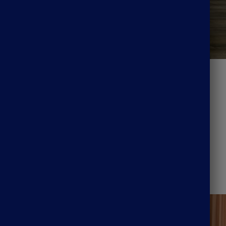
ternité Blanche Hippie
Robe Fluide Hippie
41.99
€