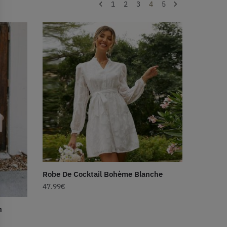
1
2
3
4
5
Robe De Cocktail Bohème Blanche
47.99
€
n