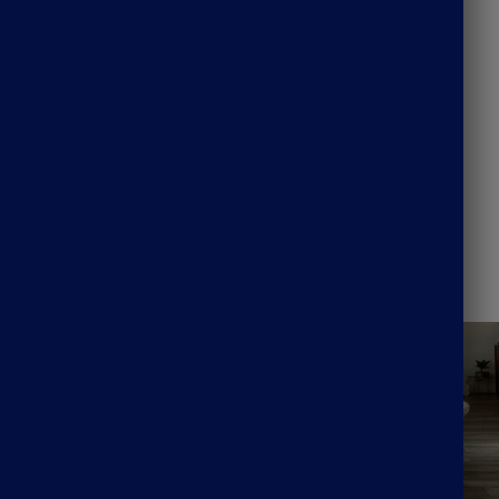
38.99
€