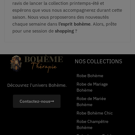
ravis de lancer la collection printemps-été et
espérons que vous nous accompagnerez durant cette
saison. Nous vous proposerons des nouveautés
chaque semaine dans
l’esprit bohème
. Alors, prête
pour une session de
shopping
?
NOS COLLECTIONS
Robe Bohème
Robe de Mariage
Découvrez l'univers Bohème.
Bohème
Robe de Mariée
Contactez-nous
Bohème
Robe Bohème Chic
Robe Champêtre
Bohème