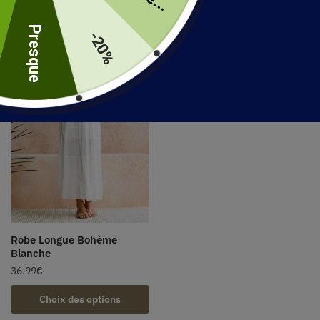
uite
Presque
-20%
Robe Longue Bohème
Blanche
36.99
€
Choix des options