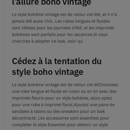
l’allure boho vintage
Le
style
b
oh
è
me
vintage
est
de
ret
our
c
et
ét
é
,
et
il
n
‘
a
j
ama
is
ét
é
a
uss
i
chic
.
Les
robes
long
ues
et
flu
ides
s
ont
id
é
ales
pour
les
j
ourn
é
es
d
‘
ét
é
,
et
les
imp
rim
és
b
oh
è
mes
s
ont
par
fa
its
pour
les
vac
ances
.
Si
v
ous
cher
che
z
à
adop
ter
ce
look
,
voic
i
qu
Cédez à la tentation du
style boho vintage
Le
style
b
oh
è
me
vintage
est
de
ret
our
c
et
ét
Choisissez
une robe longue et fluide en coton ou en lin avec des
imprimés fleuris pour un style bohème, alors optez
pour une robe à imprimé floral.Ajoutez une paire de
sandales à talons ou des sneakers pour un look
décontracté. Les accessoires sont essentiels pour
compléter le style.
Essentiel
pour
obt
en
ir
un
style