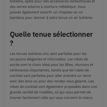
b
oh
è
me
,
opt
ez
pour
des
access
oires
fanta
is
tiques
et
des
ver
res
sol
aires
à
mont
ure
m
ét
all
ique
.
V
ous
p
ou
vez
é
gal
ement
a
ss
ort
ir
un
ch
ape
au
ou
un
band
ana
pour
donner
à
v
otre
ten
ue
un
air
b
oh
è
me.
Quelle tenue sélectionner
?
Les tenues bohème chic sont parfaites pour les
occasions élégantes et informelles. Les robes de
soirée sont le choix idéal pour les fêtes, réunions et
cérémonies importantes, tandis que les robes de
cocktail sont parfaites pour aller prendre un verre
avec des amis ou pour des rendez-vous galants. Les
robes de cocktail sont également proposées dans une
grande variété de modèles, ce qui vous permet de
trouver facilement celle qui vous convient le mieux.