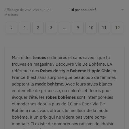
Affichage de 232–234 sur 234
résultats
1
2
3
…
9
10
11
12
Marre des
tenues
ordinaires et sans saveur que tu
trouves en magasins ? Découvre Vie De Bohème, LA
référence des
Robes de style Bohème Hippie Chic
en
France.Il est sans surprise que beaucoup de femmes
adoptent la
mode bohème
. Avec leurs styles blancs
en dentelle de princesse, ou colorés et fleuris pour
évoquer l’été, les
robes bohèmes
sont intemporelles
et modernes depuis plus de 10 ans.Chez Vie De
Bohème nous vous offrons le meilleur de la mode
bohème, à un prix qui ne videra pas votre porte-
monnaie. Il existe de nombreuses raisons de choisir