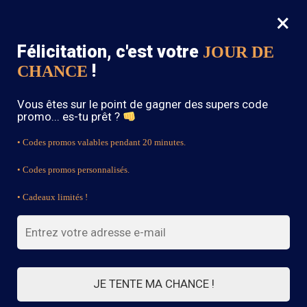
×
MENU
0
Félicitation, c'est votre
JOUR DE
SOLDES : -15% sur toute la boutique avec le code « BOHEME15 »
!
CHANCE
Accueil
/
Robe Bohème Chic
/
Page 12
Vous êtes sur le point de gagner des supers code
Robe Bohème Chic
promo... es-tu prêt ?
• Codes promos valables pendant 20 minutes.
• Codes promos personnalisés.
FILTRES
• Cadeaux limités !
Affichage de 232–234 sur 234
résultats
1
2
3
…
9
10
11
12
JE TENTE MA CHANCE !