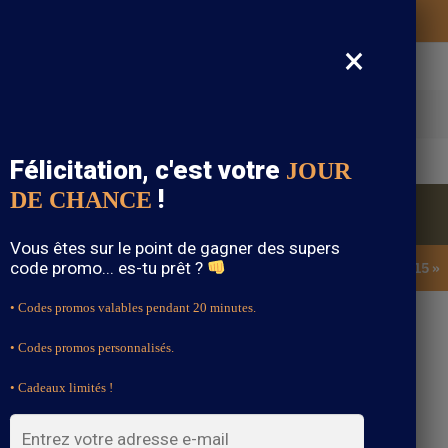
Vos vêtements bohème expédiés gratuitement
×
cherche
Félicitation, c'est votre
JOUR
!
DE CHANCE
Blouse Bohème
Bijoux Bohème
Sandale Bohème
Vous êtes sur le point de gagner des supers
code promo... es-tu prêt ?
SOLDES : -15% sur toute la boutique avec le code « BOHEME15 »
• Codes promos valables pendant 20 minutes.
• Codes promos personnalisés.
e Bohème Chic
• Cadeaux limités !