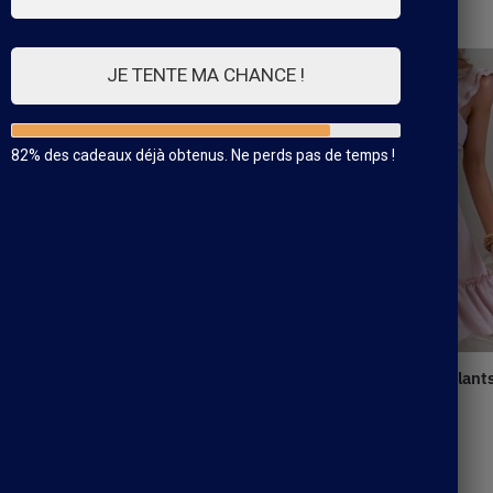
Affichage de 22–42 sur 234 résultats
JE TENTE MA CHANCE !
82% des cadeaux déjà obtenus. Ne perds pas de temps !
Robe D’Été Rétro Rose À Volant
36.99
€
e Rouge Et Blanche