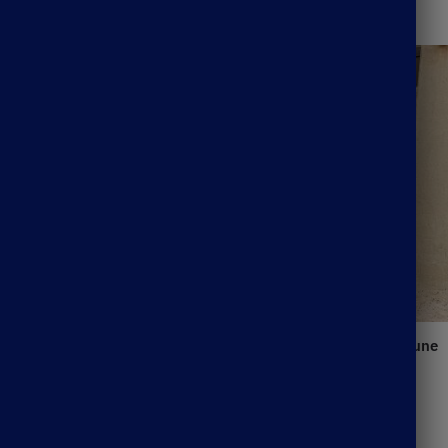
Robe De Promo Bohème Jaune
42.99
€