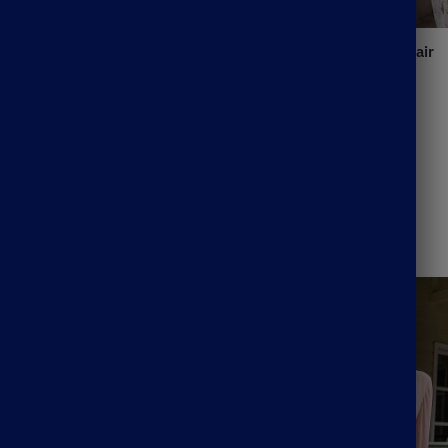
Robe De Cérémonie Rose Clair
43.99
€
Clair À Volants