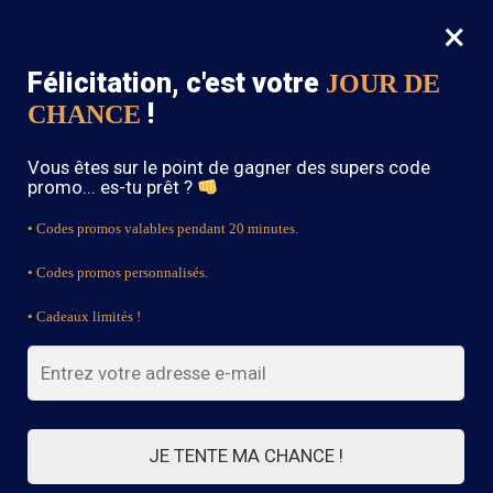
×
MENU
0
Félicitation, c'est votre
JOUR DE
SOLDES : -15% sur toute la boutique avec le code « BOHEME15 »
!
CHANCE
Accueil
/
Robe Longue Bohème
/
Page 3
Vous êtes sur le point de gagner des supers code
Robe Longue Bohème
promo... es-tu prêt ?
• Codes promos valables pendant 20 minutes.
• Codes promos personnalisés.
FILTRES
• Cadeaux limités !
Affichage de 43–49 sur 49 résultats
1
2
3
JE TENTE MA CHANCE !