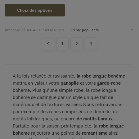
Choix des options
Affichage de 43–49 sur 49 résultats
1
2
3
À la fois relaxée et ravissante
, la robe longue bohème
mettra en valeur votre
panoplie
et votre
garde-robe
bohème
.
Plus qu’une simple robe, la robe longue
bohème se distingue par un style unique fait de
matériaux et de textures variées
.
Nous retrouverons
par exemple des robes composées de dentelle, de
motifs folkloriques, ou encore
de motifs floraux
.
Parfaite pour la saison printemps-été, la
robe longue
bohème
rajoutera une pointe de
romantisme
ainsi