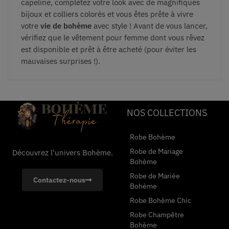
capeline, complétez votre look avec de magnifiques
bijoux et colliers colorés et vous êtes prête à vivre
votre
vie de bohème
avec style ! Avant de vous lancer,
vérifiez que le vêtement pour femme dont vous rêvez
est disponible et prêt à être acheté (pour éviter les
mauvaises surprises !).
NOS COLLECTIONS
Robe Bohème
Robe de Mariage
Découvrez l'univers Bohème.
Bohème
Robe de Mariée
Contactez-nous
Bohème
Robe Bohème Chic
Robe Champêtre
Bohème