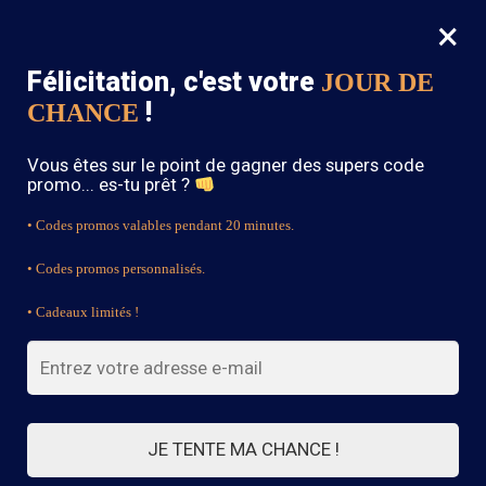
×
MENU
0
Félicitation, c'est votre
JOUR DE
SOLDES : -15% sur toute la boutique avec le code « BOHEME15 »
!
CHANCE
Accueil
/
Produits identifiés “Collier Bohème”
Vous êtes sur le point de gagner des supers code
Collier Bohème
promo... es-tu prêt ?
• Codes promos valables pendant 20 minutes.
• Codes promos personnalisés.
FILTRES
• Cadeaux limités !
Voici le seul résultat
JE TENTE MA CHANCE !