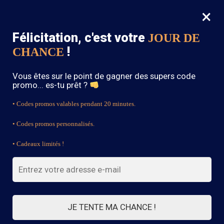
×
MENU
0
Félicitation, c'est votre
JOUR DE
SOLDES : -15% sur toute la boutique avec le code « BOHEME15 »
!
CHANCE
Accueil
/
Bijoux Bohème
/
Collier Papillon Dorée
Vous êtes sur le point de gagner des supers code
promo... es-tu prêt ?
• Codes promos valables pendant 20 minutes.
• Codes promos personnalisés.
• Cadeaux limités !
JE TENTE MA CHANCE !