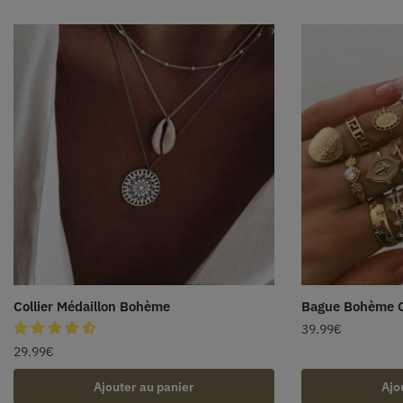
Collier Médaillon Bohème
Bague Bohème 
39.99
€
29.99
€
Ajouter au panier
Ajo