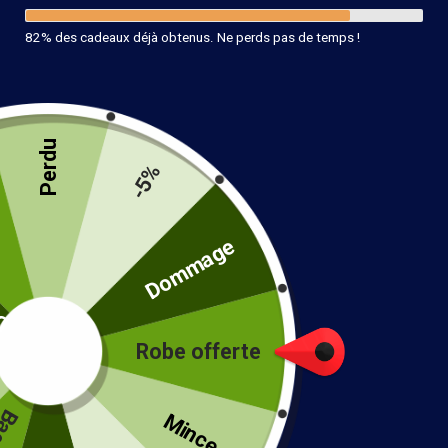
82% des cadeaux déjà obtenus. Ne perds pas de temps !
Perdu
-5%
Collier Papillon Dorée
té
Dommage
19.90
€
Style
Robe offerte
!
Mince...
Ajouter au panier