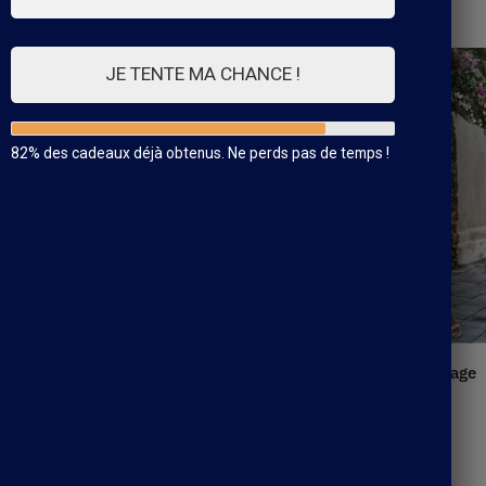
7 résultats affichés
JE TENTE MA CHANCE !
82% des cadeaux déjà obtenus. Ne perds pas de temps !
e De Plage
Robe Longue Bohème De Plage
39.99
€