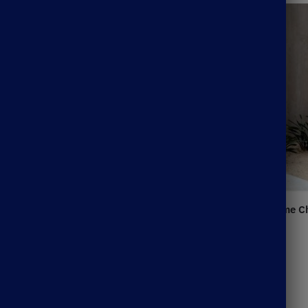
me Rose Longue
Robe Longue Femme Bohème C
39.99
€