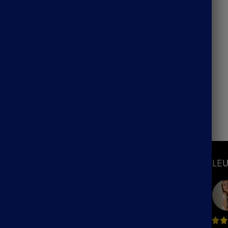
e Bohème Chic Rouge –
7 résultats affichés
S
INFORMATIONS
LEU
Mon Compte
Suivre ma commande
hème
Blog
ème
F.A.Q / Contact