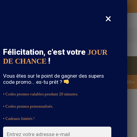
Vos vêtements bohème expédiés gratuitement
×
cherche
Félicitation, c'est votre
JOUR
!
DE CHANCE
Blouse Bohème
Bijoux Bohème
Sandale Bohème
Vous êtes sur le point de gagner des supers
code promo... es-tu prêt ?
SOLDES : -15% sur toute la boutique avec le code « BOHEME15 »
• Codes promos valables pendant 20 minutes.
• Codes promos personnalisés.
• Cadeaux limités !