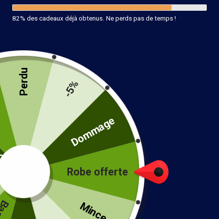
82% des cadeaux déjà obtenus. Ne perds pas de temps !
Perdu
-5%
Robe Bohème Rose Longue
té
Dommage
40.99
€
taille
Robe offerte
!
Mince...