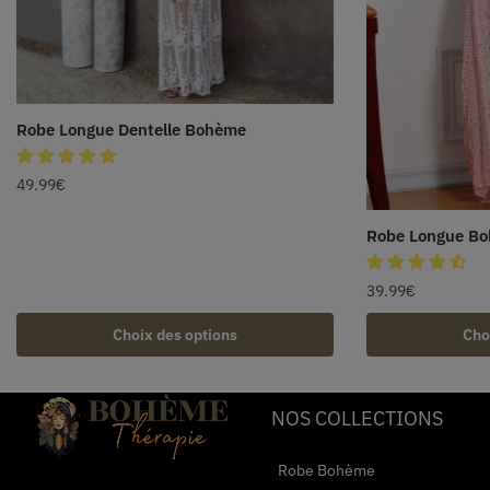
Robe Longue Dentelle Bohème
49.99
€
Robe Longue Bo
39.99
€
Choix des options
Cho
NOS COLLECTIONS
Robe Bohème