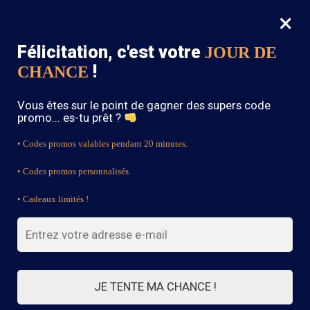
×
MENU
0
Félicitation, c'est votre
JOUR DE
SOLDES : -15% sur toute la boutique avec le code « BOHEME15 »
!
CHANCE
Accueil
/
Robe Bohème
/
Robe Bohème Rose Longue
Vous êtes sur le point de gagner des supers code
promo... es-tu prêt ?
• Codes promos valables pendant 20 minutes.
• Codes promos personnalisés.
• Cadeaux limités !
JE TENTE MA CHANCE !