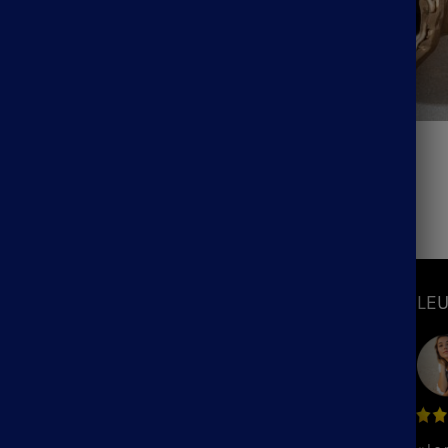
rgent Bohème Hippie Chic
Grosse Bague Bohème
12.90
€
S
INFORMATIONS
LEU
Mon Compte
Suivre ma commande
hème
Blog
ème
F.A.Q / Contact