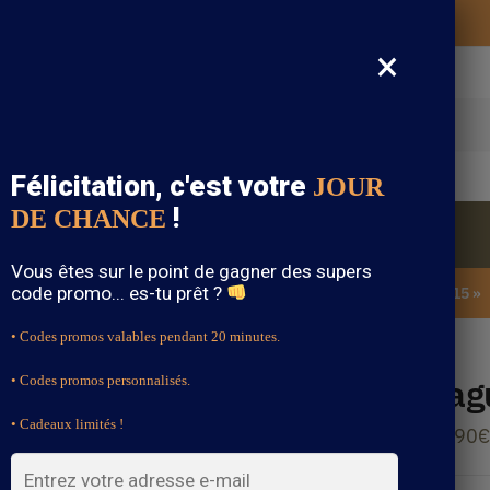
Vos vêtements bohème expédiés gratuitement
×
cherche
Félicitation, c'est votre
JOUR
!
DE CHANCE
Blouse Bohème
Bijoux Bohème
Sandale Bohème
Vous êtes sur le point de gagner des supers
code promo... es-tu prêt ?
SOLDES : -15% sur toute la boutique avec le code « BOHEME15 »
• Codes promos valables pendant 20 minutes.
Bag
• Codes promos personnalisés.
• Cadeaux limités !
14.90
€