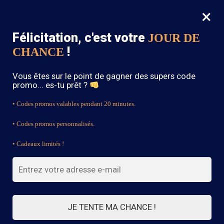
×
MENU
0
Félicitation, c'est votre
JOUR DE
SOLDES : -15% sur toute la boutique avec le code « BOHEME15 »
!
CHANCE
Accueil
/
Bague Bohème
/
Bague Bohème Or Chic
Vous êtes sur le point de gagner des supers code
promo... es-tu prêt ?
• Codes promos valables pendant 20 minutes.
• Codes promos personnalisés.
• Cadeaux limités !
JE TENTE MA CHANCE !