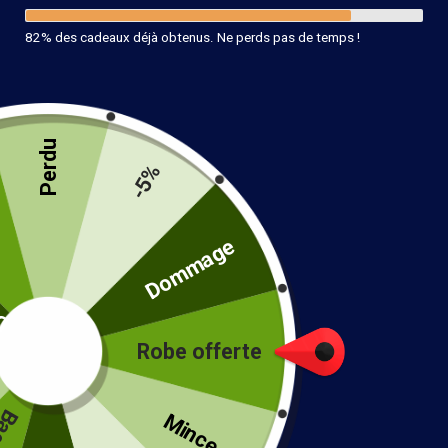
82% des cadeaux déjà obtenus. Ne perds pas de temps !
Perdu
Bague Bohème Or Chic
-5%
14.90
€
té
Dommage
14 en stock
Ajouter au panier
Robe offerte
!
Mince...