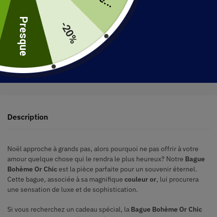
uite
Presque
-20%
30 jours pour retourner votre produit
Expédié en 48 heures
Description
Noël approche à grands pas, alors pourquoi ne pas offrir à votre
amour quelque chose qui le rendra le plus heureux? Notre
Bague
Bohème Or Chic
est la pièce parfaite pour un souvenir éternel.
Cette bague, associée à sa magnifique
couleur or
, lui procurera
une sensation de luxe et de sophistication.
Si vous recherchez un cadeau spécial, la
Bague Bohème Or Chic