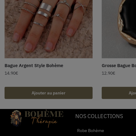
Bague Argent Style Bohème
Grosse Bague 
14.90
€
12.90
€
Ajouter au panier
Ajo
NOS COLLECTIONS
Robe Bohème