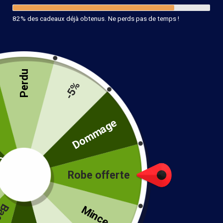
82% des cadeaux déjà obtenus. Ne perds pas de temps !
Perdu
-5%
té
Dommage
Bague Bohème Original
14.90
€
Robe offerte
!
Couleur
Mince...