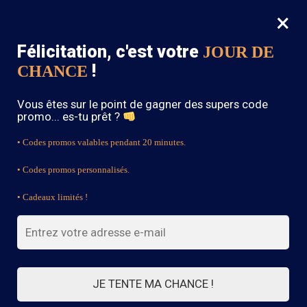
×
MENU
0
Félicitation, c'est votre
JOUR DE
SOLDES : -15% sur toute la boutique avec le code « BOHEME15 »
!
CHANCE
Accueil
/
Bague Bohème
/
Bague Bohème Original
Vous êtes sur le point de gagner des supers code
promo... es-tu prêt ?
• Codes promos valables pendant 20 minutes.
• Codes promos personnalisés.
• Cadeaux limités !
JE TENTE MA CHANCE !