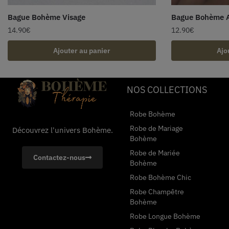
Bague Bohème Visage
Bague Bohème Ar
14.90
€
12.90
€
Ajouter au panier
Ajo
NOS COLLECTIONS
Robe Bohème
Robe de Mariage
Découvrez l'univers Bohème.
Bohème
Robe de Mariée
Contactez-nous
Bohème
Robe Bohème Chic
Robe Champêtre
Bohème
Robe Longue Bohème