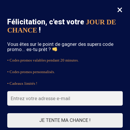
×
MENU
0
Félicitation, c'est votre
JOUR DE
SOLDES : -15% sur toute la boutique avec le code « BOHEME15 »
!
CHANCE
Accueil
/
Produits identifiés “tendance”
Vous êtes sur le point de gagner des supers code
tendance
promo... es-tu prêt ?
• Codes promos valables pendant 20 minutes.
• Codes promos personnalisés.
FILTRES
• Cadeaux limités !
7 résultats affichés
JE TENTE MA CHANCE !