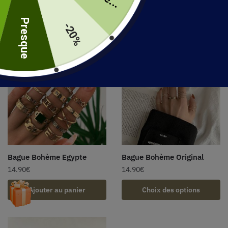
uite
Choix des options
Ajouter au panier
Presque
-20%
Bague Bohème Egypte
Bague Bohème Original
14.90
€
14.90
€
Ajouter au panier
Choix des options