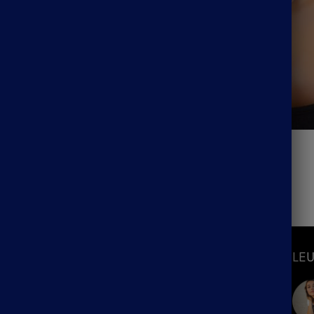
emme Acier Bohème
Collier Style Bohème
29.99
€
S
INFORMATIONS
LEU
Mon Compte
Suivre ma commande
hème