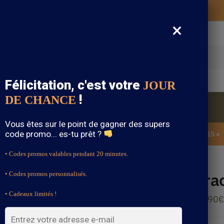
Vos vêtements bohème expédiés gratuitement
×
cherche
Félicitation, c'est votre
JOUR
!
DE CHANCE
Blouse Bohème
Bijoux Bohème
Sandale Bohème
Vous êtes sur le point de gagner des supers
code promo... es-tu prêt ?
SOLDES : -15% sur toute la boutique avec le code « BOHEME15 »
• Codes promos valables pendant 20 minutes.
Bra
• Codes promos personnalisés.
• Cadeaux limités !
14.90
€