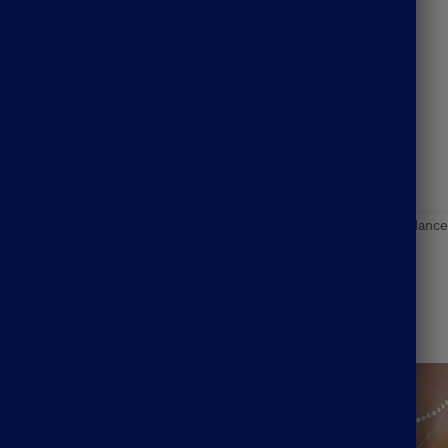
 pour s’adapter à la personne qui le porte.
Catégories :
Bijoux Bohème
,
Bracelet Bohème
Étiquette :
tendance