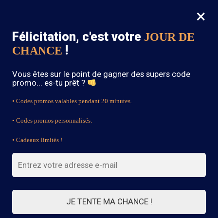
×
MENU
0
Félicitation, c'est votre
JOUR DE
SOLDES : -15% sur toute la boutique avec le code « BOHEME15 »
!
CHANCE
Accueil
/
Blouse Bohème
/
Blouse bohème à fleurs
Vous êtes sur le point de gagner des supers code
promo... es-tu prêt ?
• Codes promos valables pendant 20 minutes.
• Codes promos personnalisés.
• Cadeaux limités !
JE TENTE MA CHANCE !