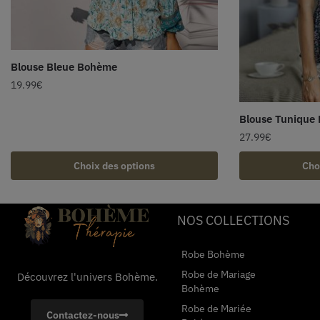
Blouse Bleue Bohème
19.99
€
Blouse Tunique 
27.99
€
Choix des options
Cho
NOS COLLECTIONS
Robe Bohème
Robe de Mariage
Découvrez l'univers Bohème.
Bohème
Robe de Mariée
Contactez-nous