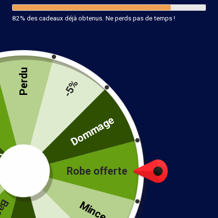
82% des cadeaux déjà obtenus. Ne perds pas de temps !
Perdu
-5%
té
Dommage
Robe offerte
!
Mince...