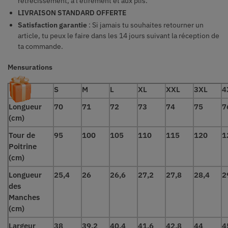
rétrécissement, à l’étirement et aux plis.
LIVRAISON STANDARD OFFERTE
Satisfaction garantie
: Si jamais tu souhaites retourner un
article, tu peux le faire dans les 14 jours suivant la réception de
ta commande.
Mensurations
S
M
L
XL
XXL
3XL
4
Longueur
70
71
72
73
74
75
7
(cm)
Tour de
95
100
105
110
115
120
1
Poitrine
(cm)
Longueur
25,4
26
26,6
27,2
27,8
28,4
2
des
Manches
(cm)
Largeur
38
39,2
40,4
41,6
42,8
44
4