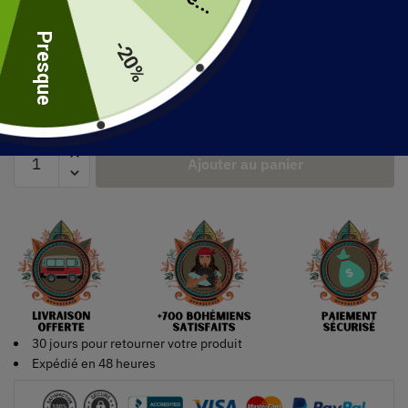
uite
Presque
-20%
Taille
Ajouter au panier
30 jours pour retourner votre produit
Expédié en 48 heures