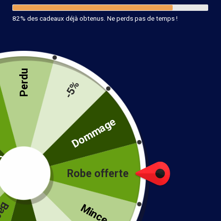
82% des cadeaux déjà obtenus. Ne perds pas de temps !
Perdu
-5%
té
Dommage
Tunique Bohème Chic Imprimée
Robe offerte
29.99
€
!
Couleur
Mince...