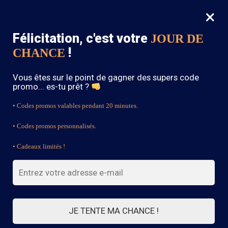
×
MENU
0
Félicitation, c'est votre
JOUR DE
SOLDES : -15% sur toute la boutique avec le code « BOHEME15 »
!
CHANCE
Accueil
/
Blouse Bohème
/
Tunique Bohème Chic Imprimée
Vous êtes sur le point de gagner des supers code
promo... es-tu prêt ?
• Codes promos valables pendant 20 minutes.
• Codes promos personnalisés.
• Cadeaux limités !
JE TENTE MA CHANCE !