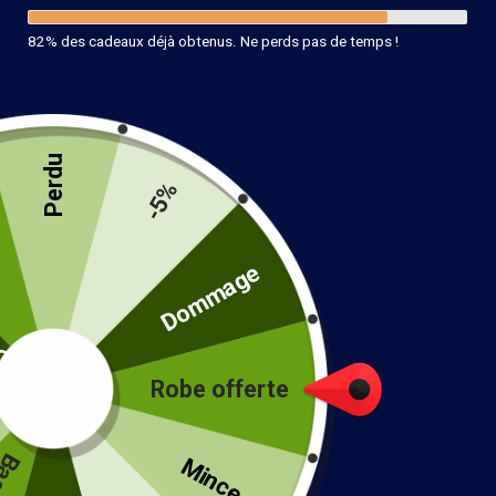
82% des cadeaux déjà obtenus. Ne perds pas de temps !
Perdu
-5%
té
Dommage
Blouse Bohème Rouge à Pois
30.99
€
Taille
Robe offerte
!
Mince...
Couleur