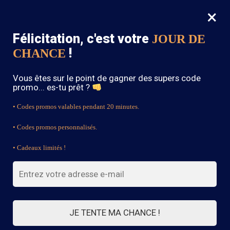
×
MENU
0
Félicitation, c'est votre
JOUR DE
SOLDES : -15% sur toute la boutique avec le code « BOHEME15 »
!
CHANCE
Accueil
/
Blouse Bohème
/
Blouse Bohème Rouge à Pois
Vous êtes sur le point de gagner des supers code
promo... es-tu prêt ?
• Codes promos valables pendant 20 minutes.
• Codes promos personnalisés.
• Cadeaux limités !
JE TENTE MA CHANCE !