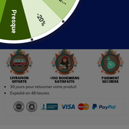
uite
Presque
-20%
Ajouter au panier
30 jours pour retourner votre produit
Expédié en 48 heures