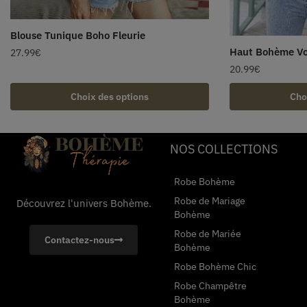
Blouse Tunique Boho Fleurie
Haut Bohème Vo
27.99
€
20.99
€
Choix des options
Cho
NOS COLLECTIONS
Robe Bohème
Robe de Mariage
Découvrez l'univers Bohème.
Bohème
Robe de Mariée
Contactez-nous
Bohème
Robe Bohème Chic
Robe Champêtre
Bohème