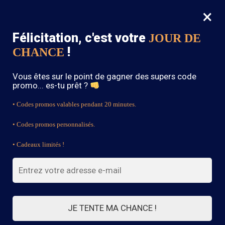
×
MENU
0
Félicitation, c'est votre
JOUR DE
SOLDES : -15% sur toute la boutique avec le code « BOHEME15 »
!
CHANCE
Accueil
/
Blouse Bohème
/
Blouse Bustier Bohème
Vous êtes sur le point de gagner des supers code
promo... es-tu prêt ?
• Codes promos valables pendant 20 minutes.
• Codes promos personnalisés.
• Cadeaux limités !
JE TENTE MA CHANCE !