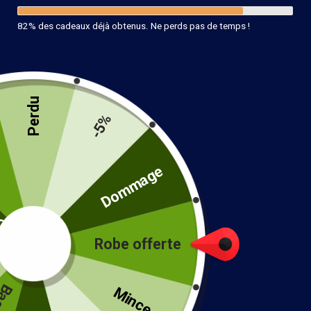
82% des cadeaux déjà obtenus. Ne perds pas de temps !
Perdu
-5%
té
Dommage
Robe offerte
!
Mince...