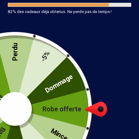
82% des cadeaux déjà obtenus. Ne perds pas de temps !
Perdu
-5%
té
Dommage
Robe offerte
Blouse chemisier bohème
!
38.99
€
Mince...
Color