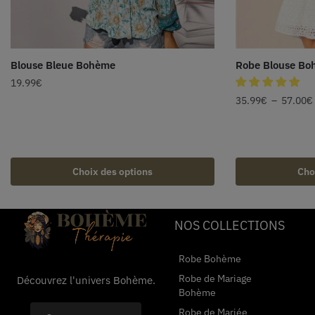
Blouse Bleue Bohème
Robe Blouse Bo
19.99
€
35.99
€
–
57.00
€
Choix des options
Cho
NOS COLLECTIONS
Robe Bohème
Robe de Mariage
Découvrez l'univers Bohème.
Bohème
Robe de Mariée