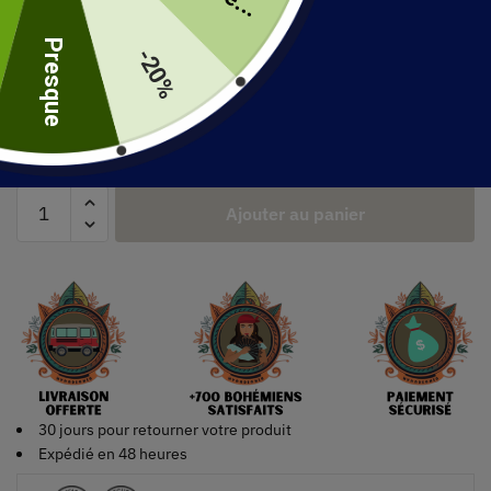
uite
Presque
-20%
Size
Ajouter au panier
30 jours pour retourner votre produit
Expédié en 48 heures