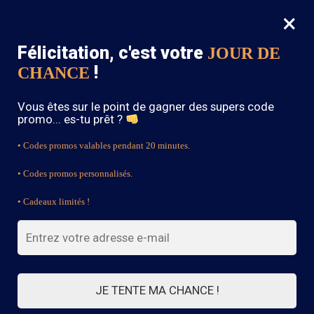
×
MENU
0
Félicitation, c'est votre
JOUR DE
SOLDES : -15% sur toute la boutique avec le code « BOHEME15 »
!
CHANCE
Accueil
/
Blouse Bohème
/
Blouse chemisier bohème
Vous êtes sur le point de gagner des supers code
promo... es-tu prêt ?
• Codes promos valables pendant 20 minutes.
• Codes promos personnalisés.
• Cadeaux limités !
JE TENTE MA CHANCE !