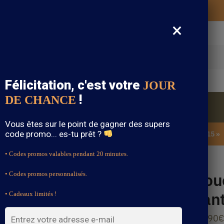
Vos vêtements bohème expédiés gratuitement
×
cherche
Félicitation, c'est votre
JOUR
!
DE CHANCE
Blouse Bohème
Bijoux Bohème
Sandale Bohème
Vous êtes sur le point de gagner des supers
code promo... es-tu prêt ?
SOLDES : -15% sur toute la boutique avec le code « BOHEME15 »
• Codes promos valables pendant 20 minutes.
 Fantaisie Orange
Bouc
• Codes promos personnalisés.
Fan
• Cadeaux limités !
12.90
€