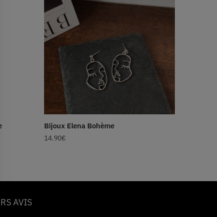
e
Bijoux Elena Bohème
14.90
€
RS AVIS