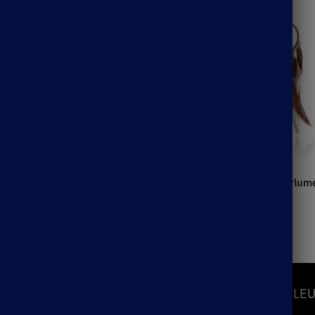
’Oreilles Gabrielle
Boucle D’Oreille Femme Plum
39.99
€
S
INFORMATIONS
LEU