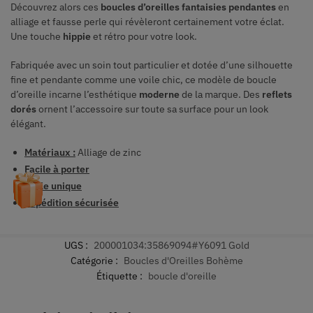
Découvrez alors ces
boucles d’oreilles fantaisies pendantes
en
alliage et fausse perle qui révèleront certainement votre éclat.
Une touche
hippie
et rétro pour votre look.
Fabriquée avec un soin tout particulier et dotée d’une silhouette
fine et pendante comme une voile chic, ce modèle de boucle
d’oreille incarne l’esthétique
moderne
de la marque. Des
reflets
dorés
ornent l’accessoire sur toute sa surface pour un look
élégant.
Matériaux :
Alliage de zinc
Facile à porter
Taille unique
Expédition sécurisée
UGS :
200001034:35869094#Y6091 Gold
Catégorie :
Boucles d'Oreilles Bohème
Étiquette :
boucle d'oreille