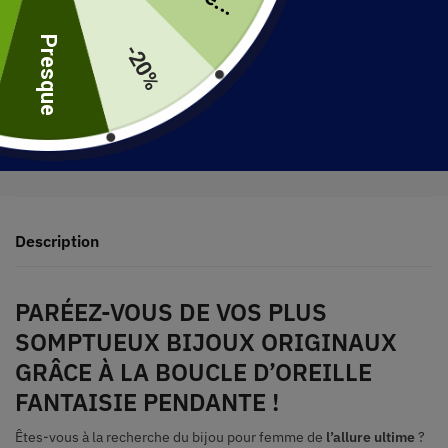
uite
Presque
-20%
30 jours pour retourner votre produit
Expédié en 48 heures
Description
PARÉEZ-VOUS DE VOS PLUS
SOMPTUEUX BIJOUX ORIGINAUX
GRÂCE À LA BOUCLE D’OREILLE
FANTAISIE PENDANTE !
Êtes-vous à la recherche du bijou pour femme de
l’allure ultime
?