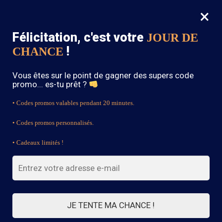
×
MENU
0
Félicitation, c'est votre
JOUR DE
SOLDES : -15% sur toute la boutique avec le code « BOHEME15 »
!
CHANCE
Accueil
/
Boucles d'Oreilles Bohème
/
Boucle d’Oreille Fantaisie Pendante
Vous êtes sur le point de gagner des supers code
promo... es-tu prêt ?
• Codes promos valables pendant 20 minutes.
• Codes promos personnalisés.
• Cadeaux limités !
JE TENTE MA CHANCE !