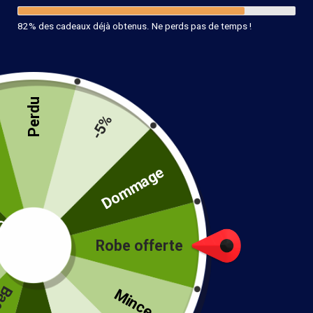
82% des cadeaux déjà obtenus. Ne perds pas de temps !
Perdu
Boucle d’Oreille Fantaisie Pendante
-5%
12.90
€
té
Dommage
10 en stock
Ajouter au panier
Robe offerte
!
Mince...