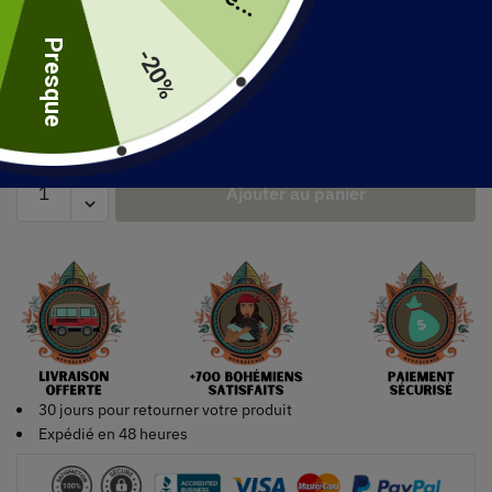
uite
Presque
Couleur
-20%
Ajouter au panier
30 jours pour retourner votre produit
Expédié en 48 heures