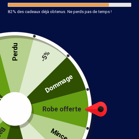
82% des cadeaux déjà obtenus. Ne perds pas de temps !
Perdu
-5%
té
Dommage
Haut Bohème Chic Manches Bouffantes
Robe offerte
31.99
€
!
Taille
Mince...