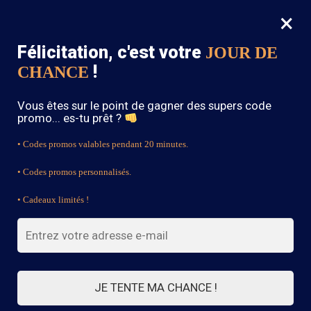
×
MENU
0
Félicitation, c'est votre
JOUR DE
SOLDES : -15% sur toute la boutique avec le code « BOHEME15 »
!
CHANCE
Accueil
/
Blouse Bohème
/
Haut Bohème Chic Manches Bouffantes
Vous êtes sur le point de gagner des supers code
promo... es-tu prêt ?
• Codes promos valables pendant 20 minutes.
• Codes promos personnalisés.
• Cadeaux limités !
JE TENTE MA CHANCE !