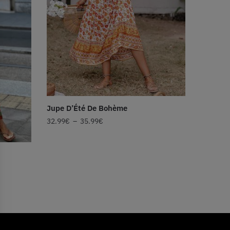
Jupe D’Été De Bohème
32.99
€
–
35.99
€