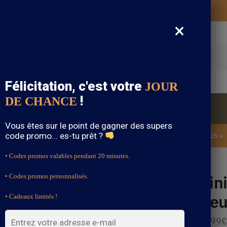
Vos vêtements bohème expédiés gratuitement
×
cherche
Félicitation, c'est votre
JOUR
!
DE CHANCE
Blouse Bohème
Bijoux Bohème
Sandale Bohème
Vous êtes sur le point de gagner des supers
code promo... es-tu prêt ?
SOLDES : -15% sur toute la boutique avec le code « BOHEME15 »
• Codes promos valables pendant 20 minutes.
range
Min
• Codes promos personnalisés.
Fle
• Cadeaux limités !
37.99
€