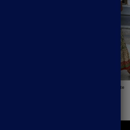
gue Trasnparente De Plage
Jupe Bohème Longue Verte
39.99
€