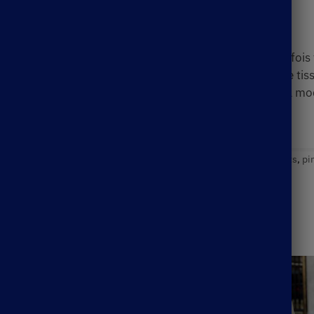
Description
nte jupe bohème rose ! Elle est idéale pour un look à la foi
açons, offrant une variété de possibilités de looks. Le tiss
, pour vous permettre d’exprimer votre style à travers la mo
pe Bohème
Étiquettes :
boho midi skirt
,
boho skirt
,
NEW Products
,
pi