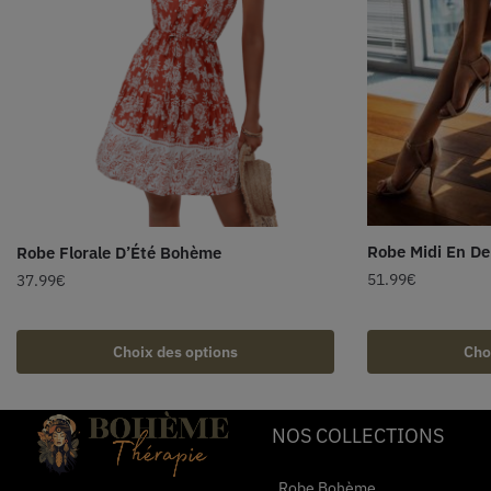
Robe Midi En De
Robe Florale D’Été Bohème
51.99
€
37.99
€
Choix des options
Cho
NOS COLLECTIONS
Robe Bohème