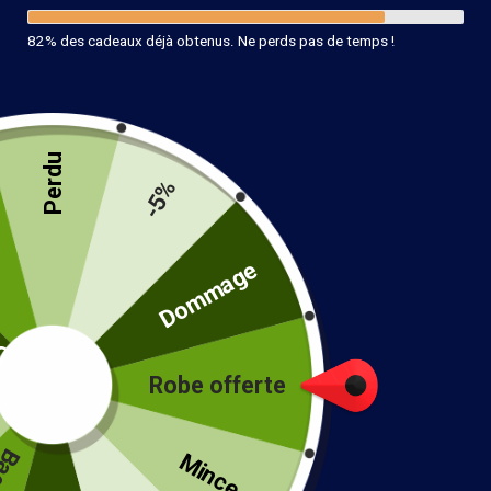
82% des cadeaux déjà obtenus. Ne perds pas de temps !
Perdu
-5%
té
Dommage
Robe offerte
!
Mince...