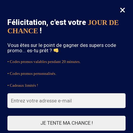
×
MENU
0
Félicitation, c'est votre
JOUR DE
SOLDES : -15% sur toute la boutique avec le code « BOHEME15 »
!
CHANCE
Accueil
/
Robe Courte Bohème
/
Robe Bohème Blanche Mini
Vous êtes sur le point de gagner des supers code
promo... es-tu prêt ?
• Codes promos valables pendant 20 minutes.
• Codes promos personnalisés.
• Cadeaux limités !
JE TENTE MA CHANCE !