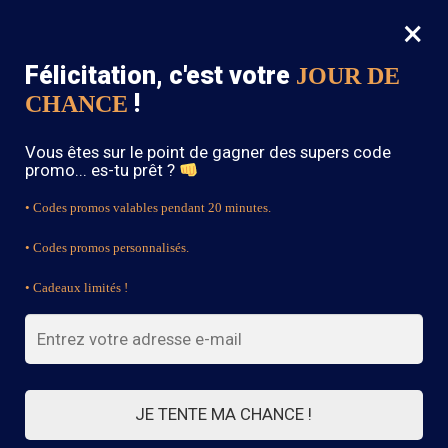
×
MENU
0
Félicitation, c'est votre
JOUR DE
SOLDES : -15% sur toute la boutique avec le code « BOHEME15 »
!
CHANCE
Accueil
/
Robe Bohème Chic
/
Robe Bohème Bleu Bébé
Vous êtes sur le point de gagner des supers code
promo... es-tu prêt ?
• Codes promos valables pendant 20 minutes.
• Codes promos personnalisés.
• Cadeaux limités !
JE TENTE MA CHANCE !