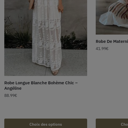
Robe De Materni
41.99
€
Robe Longue Blanche Bohème Chic –
Angéline
88.99
€
Choix des options
Cho