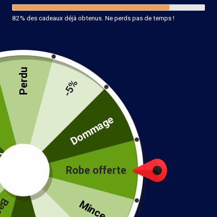
82% des cadeaux déjà obtenus. Ne perds pas de temps !
Perdu
-5%
té
Dommage
Robe offerte
!
Mince...