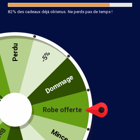
82% des cadeaux déjà obtenus. Ne perds pas de temps !
Perdu
-5%
té
Dommage
Robe offerte
!
Mince...