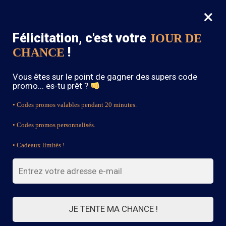
×
MENU
0
Félicitation, c'est votre
JOUR DE
SOLDES : -15% sur toute la boutique avec le code « BOHEME15 »
!
CHANCE
Accueil
/
Robe Bohème Chic
/
Robe Courte D’Été Bleue
Vous êtes sur le point de gagner des supers code
promo... es-tu prêt ?
• Codes promos valables pendant 20 minutes.
• Codes promos personnalisés.
• Cadeaux limités !
JE TENTE MA CHANCE !