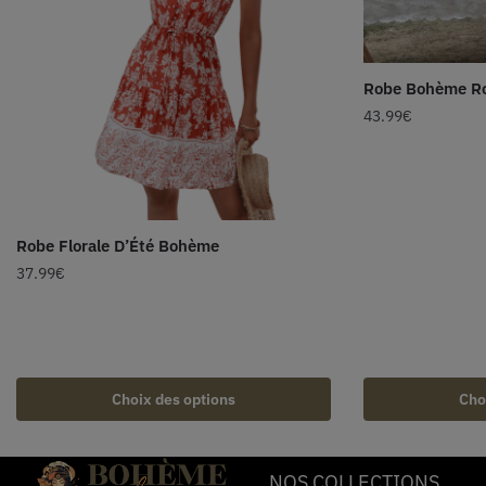
Robe Bohème R
43.99
€
Robe Florale D’Été Bohème
37.99
€
Choix des options
Cho
NOS COLLECTIONS