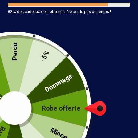
82% des cadeaux déjà obtenus. Ne perds pas de temps !
Perdu
-5%
Robe Bohème Rouge
té
Dommage
40.99
€
Couleur
Robe offerte
!
Mince...
Taille