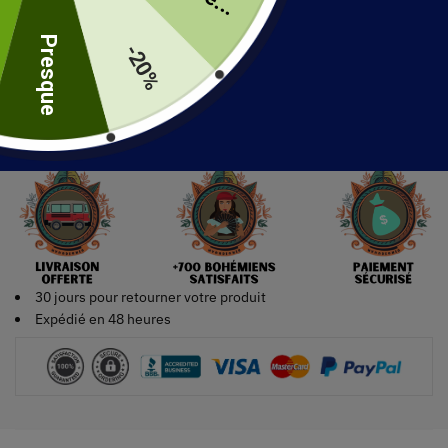
uite
Presque
-20%
Ajouter au panier
30 jours pour retourner votre produit
Expédié en 48 heures