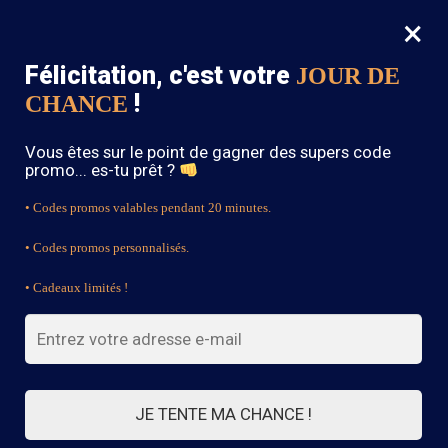
×
MENU
0
Félicitation, c'est votre
JOUR DE
SOLDES : -15% sur toute la boutique avec le code « BOHEME15 »
!
CHANCE
Accueil
/
Robe Bohème
/
Robe Bohème Rouge
Vous êtes sur le point de gagner des supers code
promo... es-tu prêt ?
• Codes promos valables pendant 20 minutes.
• Codes promos personnalisés.
• Cadeaux limités !
JE TENTE MA CHANCE !