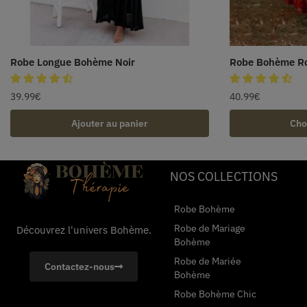
Robe Longue Bohème Noir
Robe Bohème R
39.99
€
40.99
€
Ajouter au panier
Cho
NOS COLLECTIONS
Robe Bohème
Robe de Mariage
Découvrez l'univers Bohème.
Bohème
Robe de Mariée
Contactez-nous
Bohème
Robe Bohème Chic