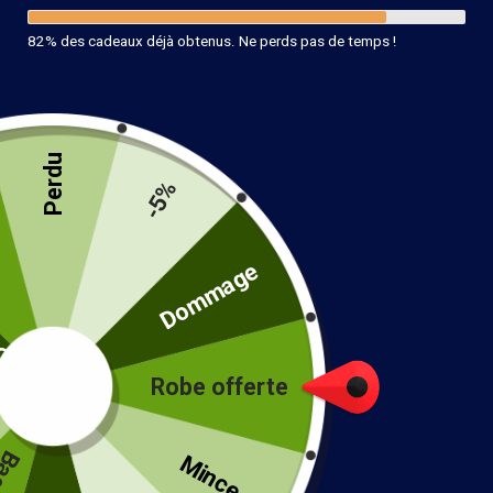
82% des cadeaux déjà obtenus. Ne perds pas de temps !
Perdu
-5%
té
Dommage
Robe Longue Bohème Foncée
Robe offerte
40.99
€
!
taille
Mince...