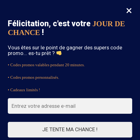
×
MENU
0
Félicitation, c'est votre
JOUR DE
SOLDES : -15% sur toute la boutique avec le code « BOHEME15 »
!
CHANCE
Accueil
/
Robe Bohème
/
Robe Longue Bohème Foncée
Vous êtes sur le point de gagner des supers code
promo... es-tu prêt ?
• Codes promos valables pendant 20 minutes.
• Codes promos personnalisés.
• Cadeaux limités !
JE TENTE MA CHANCE !