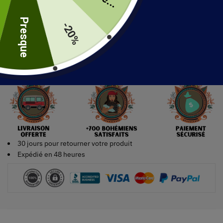
uite
Presque
-20%
Ajouter au panier
30 jours pour retourner votre produit
Expédié en 48 heures