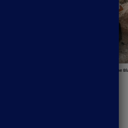
Robe Longue Style Bohème B
39.99
€