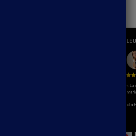
Fiançailles Bohème Blanche
S
INFORMATIONS
LEU
Mon Compte
Suivre ma commande
hème
Blog
ème
F.A.Q / Contact
« La
Politique de remboursement et de
hème
mari
retours
e
Conditions Générales de Ventes
«La b
me
Mentions Légales
e
Plan du Site