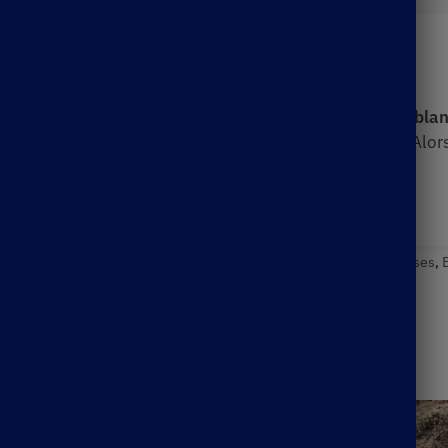
Description
 bohème
? Arrêtez de chercher ! Cette
magnifique robe bla
périeure
, elle offre un confort optimal lors de sa mise. Alo
,
Robe Bohème Chic
Étiquettes :
Boho Dress
,
Boho Formal Dresses
,