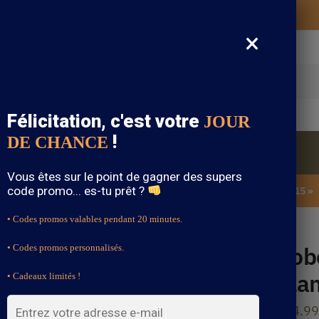
Vos vêtements bohème expédiés gratuitement
×
cherche
Félicitation, c'est votre
JOUR
!
DE CHANCE
Blouse Bohème
Bijoux Bohème
Sandale Bohème
Vous êtes sur le point de gagner des supers
code promo... es-tu prêt ?
SOLDES : -15% sur toute la boutique avec le code « BOHEME15 »
• Codes promos valables pendant 20 minutes.
Blanche Bohème
Rob
• Codes promos personnalisés.
Bla
• Cadeaux limités !
104.99