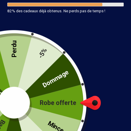
82% des cadeaux déjà obtenus. Ne perds pas de temps !
Perdu
-5%
té
Dommage
Robe offerte
!
Mince...