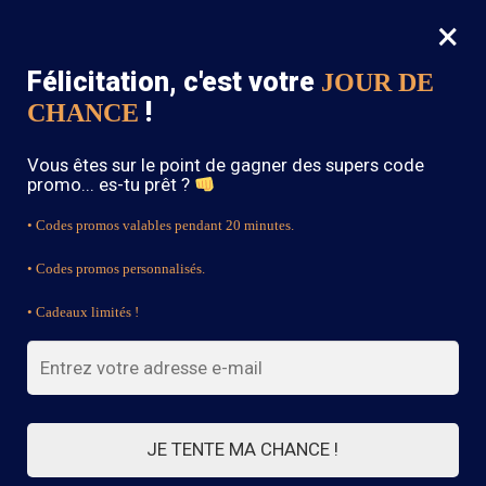
×
MENU
0
Félicitation, c'est votre
JOUR DE
SOLDES : -15% sur toute la boutique avec le code « BOHEME15 »
!
CHANCE
Accueil
/
Robe Courte Bohème
/
Robe Mignonne À Pois Rouges Et À Manches Courtes
Vous êtes sur le point de gagner des supers code
promo... es-tu prêt ?
• Codes promos valables pendant 20 minutes.
• Codes promos personnalisés.
• Cadeaux limités !
JE TENTE MA CHANCE !