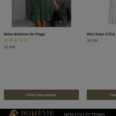
Robe Bohème De Plage
Mini Robe D’Ét
38.99
€
36.99
€
Choix des options
Cho
NOS COLLECTIONS