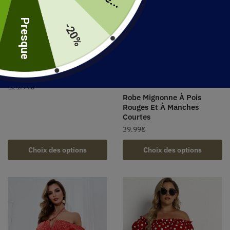
uite
Presque
-20%
Robes Bohème À Tapis
Rouge
121.99
€
Robe Mignonne À Pois
Rouges Et À Manches
Courtes
39.99
€
Choix des options
Choix des options