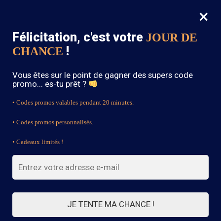
×
MENU
0
Félicitation, c'est votre
JOUR DE
SOLDES : -15% sur toute la boutique avec le code « BOHEME15 »
!
CHANCE
Accueil
/
Produits identifiés “Red Boho Dress”
Vous êtes sur le point de gagner des supers code
Red Boho Dress
promo... es-tu prêt ?
• Codes promos valables pendant 20 minutes.
• Codes promos personnalisés.
FILTRES
• Cadeaux limités !
16 résultats affichés
JE TENTE MA CHANCE !