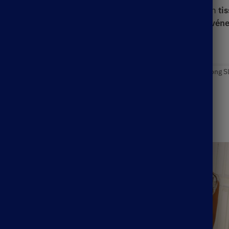
be maxi bohème
rouge à fleurs est l’idéale ! Réalisée en
ti
le sera parfaite pour
une journée décontractée ou un évén
be Courte Bohème
Étiquettes :
Boho Dress
,
Boho Mini Dress
,
Long S