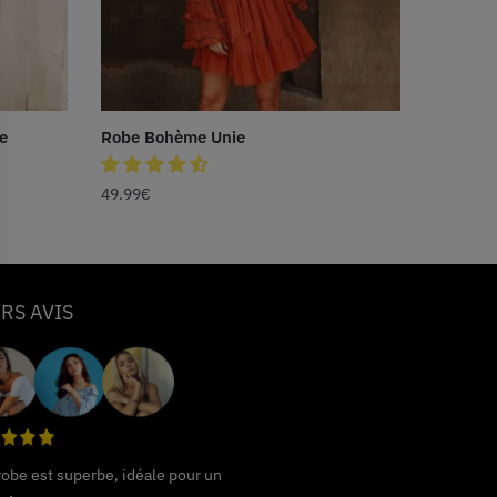
e
Robe Bohème Unie
49.99
€
RS AVIS
 robe est superbe, idéale pour un