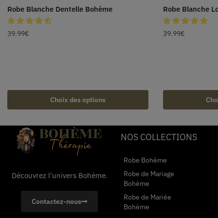
Robe Blanche Dentelle Bohème
Robe Blanche L
39.99
€
39.99
€
Choix des options
Cho
NOS COLLECTIONS
Robe Bohème
Robe de Mariage
Découvrez l'univers Bohème.
Bohème
Robe de Mariée
Contactez-nous
Bohème