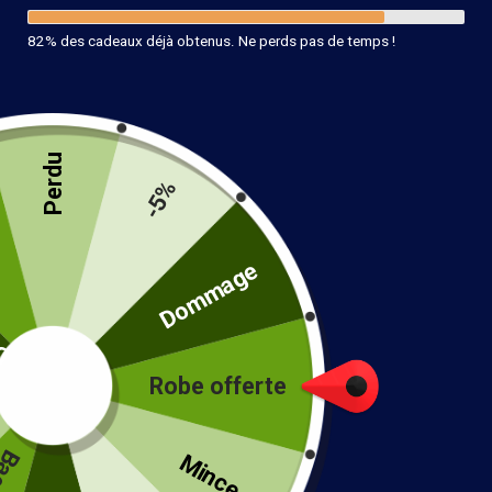
82% des cadeaux déjà obtenus. Ne perds pas de temps !
Perdu
-5%
Robe Témoin Hippie Chic
té
Dommage
49.99
€
taille
Robe offerte
!
Mince...