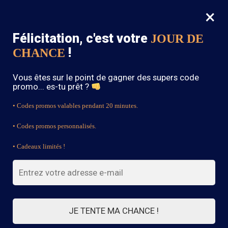
×
MENU
0
Félicitation, c'est votre
JOUR DE
SOLDES : -15% sur toute la boutique avec le code « BOHEME15 »
!
CHANCE
Accueil
/
Robe Bohème
/
Robe Témoin Hippie Chic
Vous êtes sur le point de gagner des supers code
promo... es-tu prêt ?
• Codes promos valables pendant 20 minutes.
• Codes promos personnalisés.
• Cadeaux limités !
JE TENTE MA CHANCE !