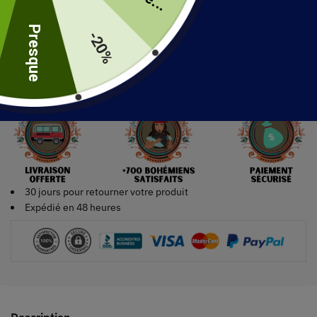
uite
Presque
-20%
Ajouter au panier
30 jours pour retourner votre produit
Expédié en 48 heures
Description