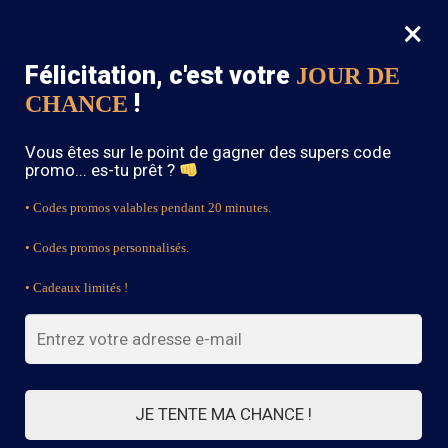
×
MENU
0
Félicitation, c'est votre
JOUR DE
SOLDES : -15% sur toute la boutique avec le code « BOHEME15 »
!
CHANCE
Accueil
/
Sandale Bohème
/
Sandale Mariage Bohème
Vous êtes sur le point de gagner des supers code
promo... es-tu prêt ?
• Codes promos valables pendant 20 minutes.
• Codes promos personnalisés.
• Cadeaux limités !
JE TENTE MA CHANCE !