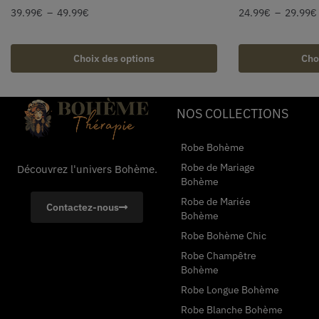
39.99
€
–
49.99
€
24.99
€
–
29.99
€
Choix des options
Cho
NOS COLLECTIONS
Robe Bohème
Robe de Mariage
Découvrez l'univers Bohème.
Bohème
Robe de Mariée
Contactez-nous
Bohème
Robe Bohème Chic
Robe Champêtre
Bohème
Robe Longue Bohème
Robe Blanche Bohème