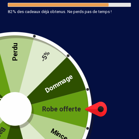
82% des cadeaux déjà obtenus. Ne perds pas de temps !
Perdu
-5%
Sandale Mariage Bohème
té
Dommage
29.99
€
–
39.99
€
Couleur
Robe offerte
!
Taille
Mince...